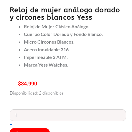
Reloj de mujer análogo dorado
y circones blancos Yess
Reloj de Mujer Clásico Análogo.
Cuerpo Color Dorado y Fondo Blanco.
Micro Circones Blancos.
Acero Inoxidable 316.
Impermeable 3 ATM.
Marca Yess Watches.
$
34.990
Disponibilidad:
2 disponibles
Reloj
de
-
mujer
análogo
dorado
+
y
circones