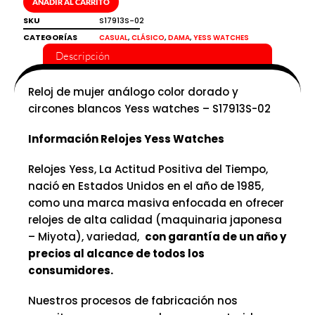
AÑADIR AL CARRITO
blancos
SKU
S17913S-02
Yess
CATEGORÍAS
cantidad
,
,
,
CASUAL
CLÁSICO
DAMA
YESS WATCHES
Descripción
Reloj de mujer análogo color dorado y
circones blancos Yess watches – S17913S-02
Información Relojes Yess Watches
Relojes Yess, La Actitud Positiva del Tiempo,
nació en Estados Unidos en el año de 1985,
como una marca masiva enfocada en ofrecer
relojes de alta calidad (maquinaria japonesa
– Miyota), variedad,
con garantía de un año y
precios al alcance de todos los
consumidores.
Nuestros procesos de fabricación nos