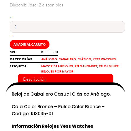
Disponibilidad:
2 disponibles
Reloj
de
-
caballero
análogo
clásico
+
Yess
Watches
AÑADIR AL CARRITO
cantidad
SKU
K13035-01
CATEGORÍAS
,
,
,
ANÁLOGO
CABALLERO
CLÁSICO
YESS WATCHES
ETIQUETA
,
,
,
MAYORISTA RELOJES
RELOJ HOMBRE
RELOJ MUJER
RELOJES POR MAYOR
Descripción
Reloj de Caballero Casual Clásico Análogo.
Caja Color Bronce – Pulso Color Bronce –
Código: K13035-01
Información Relojes Yess Watches