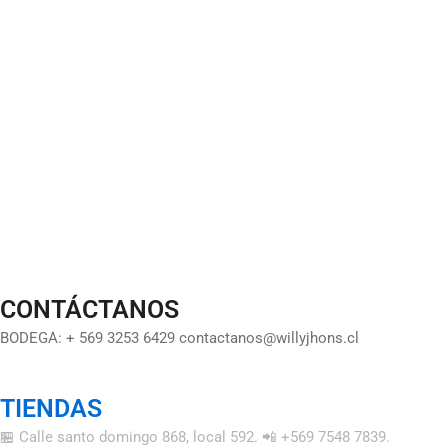
CONTÁCTANOS
BODEGA: + 569 3253 6429 contactanos@willyjhons.cl
TIENDAS
🏪 Calle santo domingo 868, local 592. 📲 +569 7548 7839.