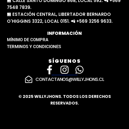
🏪 CALLE SANTO DOMINGO 868, LOCAL 592. 📲 +569
7548 7839.
🏪 ESTACIÓN CENTRAL, LIBERTADOR BERNARDO
O'HIGGINS 3322, LOCAL 0151. 📲 +569 3256 9633.
INFORMACIÓN
MÍNIMO DE COMPRA
TERMINOS Y CONDICIONES
SÍGUENOS
F
I
W
a
n
h
CONTACTANOS@WILLYJHONS.CL
c
s
a
e
t
t
© 2025 WILLYJHONS. TODOS LOS DERECHOS
RESERVADOS.
b
a
s
o
g
a
o
r
p