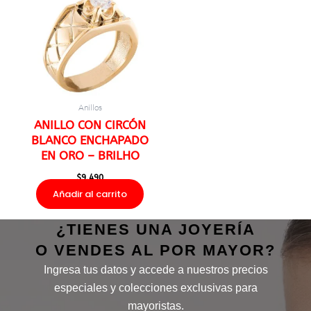
Anillos
ANILLO CON CIRCÓN
BLANCO ENCHAPADO
EN ORO – BRILHO
$
9.490
Añadir al carrito
¿TIENES UNA JOYERÍA
O VENDES AL POR MAYOR?
Ingresa tus datos y accede a nuestros precios
especiales y colecciones exclusivas para
mayoristas.