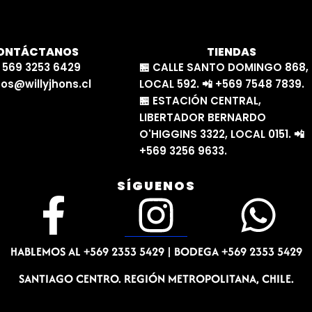
ONTÁCTANOS
TIENDAS
 569 3253 6429
🏪 CALLE SANTO DOMINGO 868,
os@willyjhons.cl
LOCAL 592. 📲 +569 7548 7839.
🏪 ESTACIÓN CENTRAL,
LIBERTADOR BERNARDO
O'HIGGINS 3322, LOCAL 0151. 📲
+569 3256 9633.
SÍGUENOS
F
I
W
a
n
h
HABLEMOS AL +569 2353 5429 |
BODEGA +569 2353 5429
c
s
a
SANTIAGO CENTRO. REGIÓN METROPOLITANA, CHILE.