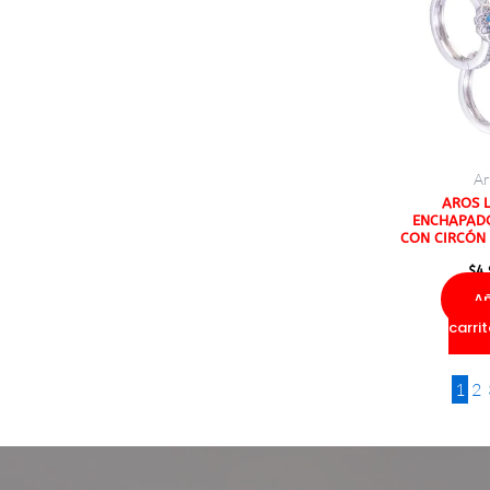
Ar
AROS 
ENCHAPADO
CON CIRCÓN 
$
4
Añ
carri
1
2