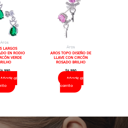
Aros
Aros
S LARGOS
ADO EN RODIO
AROS TOPO DISEÑO DE
IRCÓN VERDE
LLAVE CON CIRCÓN
BRILHO
ROSADO BRILHO
$
4.990
$
4.990
Añadir al
Añadir al
rito
carrito