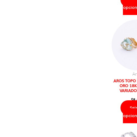
opcion
Ar
AROS TOPO 
ORO 18K
VARIADO
$
8
Sel
opcion