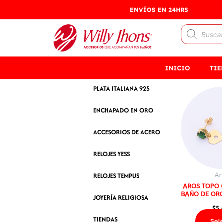
Ir
ENVÍOS EN 24HRS
al
Búsqueda
contenido
de
productos
INICIO
TI
PLATA ITALIANA 925
ENCHAPADO EN ORO
ACCESORIOS DE ACERO
RELOJES YESS
Ar
RELOJES TEMPUS
AROS TOPO 
BAÑO DE ORO
JOYERÍA RELIGIOSA
$
5
TIENDAS
Sel