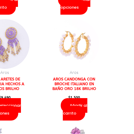
la
rito
opciones
página
Este
de
producto
producto
tiene
múltiples
variantes.
Las
opciones
Aros
Aros
se
 ARETES DE
AROS CANDONGA CON
RIA HECHOS A
BROCHE ITALIANO EN
pueden
S BRILHO
BAÑO ORO 18K BRILHO
elegir
$
9.490
$
1.500
en
eleccionar
Añadir al
la
iones
carrito
página
de
producto