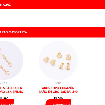
S AQUÍ
ARIO MAYORISTA
Este
producto
tiene
múltiples
variantes.
Las
opciones
Aros
Aros
se
TES LARGOS EN
AROS TOPO CORAZÓN
ORO 18K BRILHO
BAÑO EN ORO 18K BRILHO
pueden
elegir
$
6.990
$
5.400
en
Añadir al
Seleccionar