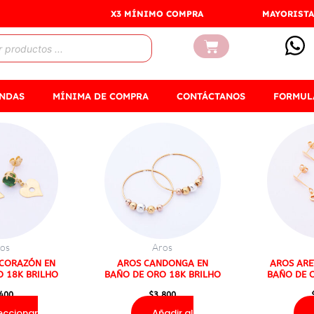
X3 MÍNIMO COMPRA
MAYORISTA
Carrito
ENDAS
MÍNIMA DE COMPRA
CONTÁCTANOS
FORMUL
Este
producto
tiene
múltiples
variantes.
Las
opciones
os
Aros
se
CORAZÓN EN
AROS CANDONGA EN
AROS ARE
 18K BRILHO
BAÑO DE ORO 18K BRILHO
BAÑO DE 
pueden
elegir
.400
$
3.800
en
eccionar
Añadir al