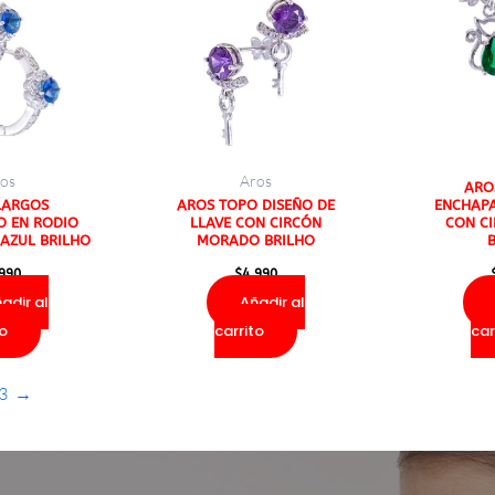
os
Aros
ARO
LARGOS
AROS TOPO DISEÑO DE
ENCHAP
 EN RODIO
LLAVE CON CIRCÓN
CON C
AZUL BRILHO
MORADO BRILHO
.990
$
4.990
adir al
Añadir al
to
carrito
car
3
→