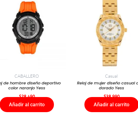
CABALLERO
Casual
oj de hombre diseño deportivo
Reloj de mujer diseño casual c
color naranjo Yess
dorado Yess
$
28.490
$
38.990
Añadir al carrito
Añadir al carrito