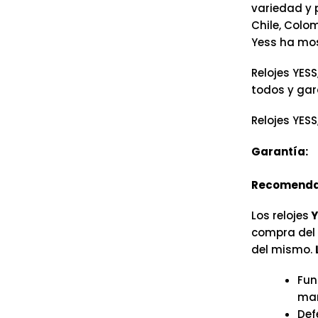
variedad y 
Chile, Colo
Yess ha mos
Relojes YESS
todos y gar
Relojes YESS
Garantía:
Recomenda
Los relojes
Y
compra del r
del mismo.
Fun
man
Def