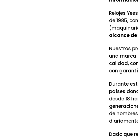
Relojes Yess
de 1985, co
(maquinaria
alcance de 
Nuestros pr
una marca c
calidad, co
con garantí
Durante est
países dond
desde 18 ha
generacione
de hombres 
diariamente
Dado que re