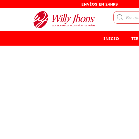
Ir
ENVÍOS EN 24HRS
al
Búsqueda
contenido
de
productos
INICIO
TI