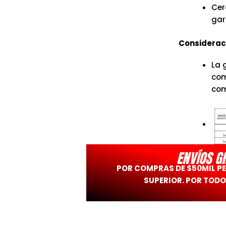
Cer
gar
Consideraci
La 
com
com
ENVÍOS G
POR COMPRAS DE $50MIL P
SUPERIOR. POR TODO