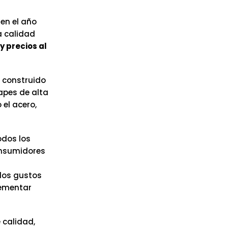
 en el año
a calidad
y precios al
 construido
apes de alta
el acero,
odos los
onsumidores
los gustos
lementar
 calidad,