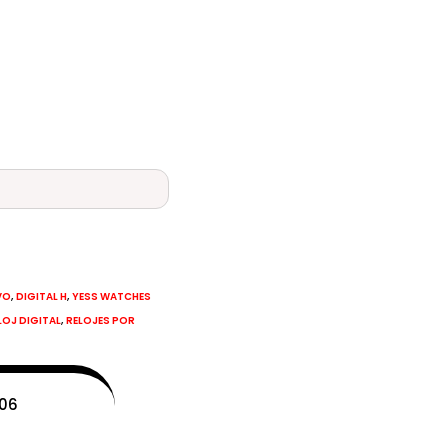
,
,
VO
DIGITAL H
YESS WATCHES
,
LOJ DIGITAL
RELOJES POR
-06