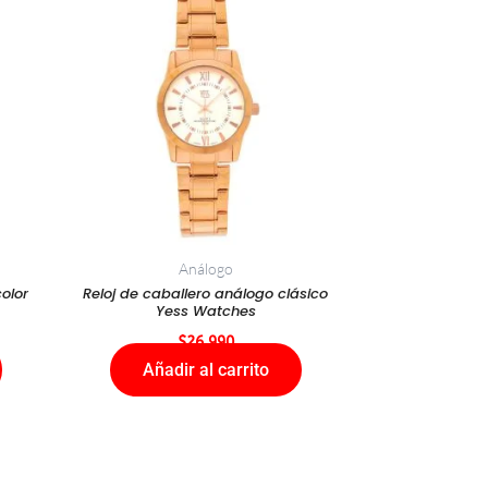
Análogo
olor
Reloj de caballero análogo clásico
Yess Watches
$
26.990
Añadir al carrito