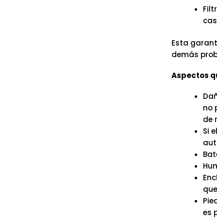
Fil
cas
Esta garant
demás probl
Aspectos qu
Dañ
no 
de 
Si 
aut
Bate
Hum
Enc
que 
Pie
es 