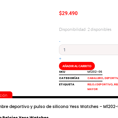
$
29.490
Disponibilidad:
2 disponibles
Reloj
de
hombre
-
deportivo
y
pulso
+
de
AÑADIR AL CARRITO
silicona
SKU
M1202-06
Yess
cantidad
CATEGORÍAS
,
CABALLERO
DEPORTI
ETIQUETA
,
RELOJ DEPORTIVO
RE
MAYOR
ción
mbre deportivo y pulso de silicona Yess Watches – M1202
n Relojes Yess Watches