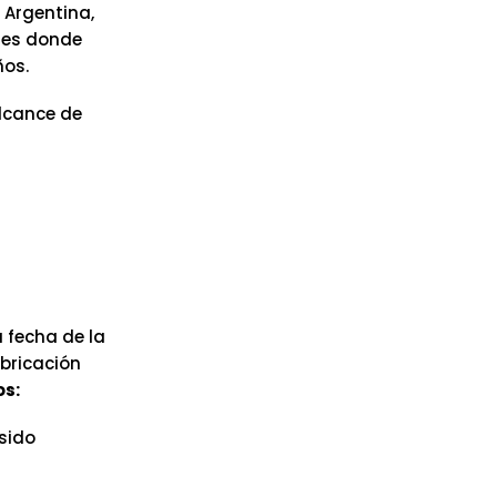
 Argentina,
íses donde
ños.
alcance de
 fecha de la
abricación
os:
sido