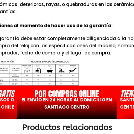
ámicas: deterioros, rayas, o quebraduras en las cerámic
antías.
ones al momento de hacer uso de la garantía:
garantía debe estar completamente diligenciada a la hor
pra del reloj con las especificaciones del modelo, nombr
prador, fecha de compra y el lugar de compra.
RATIS
POR COMPRAS ONLINE
TIEN
ESOS O
EL ENVÍO EN 24 HORAS AL DOMICILIO EN
SANT
 CHILE
SANTIAGO CENTRO
CENTR
Productos relacionados