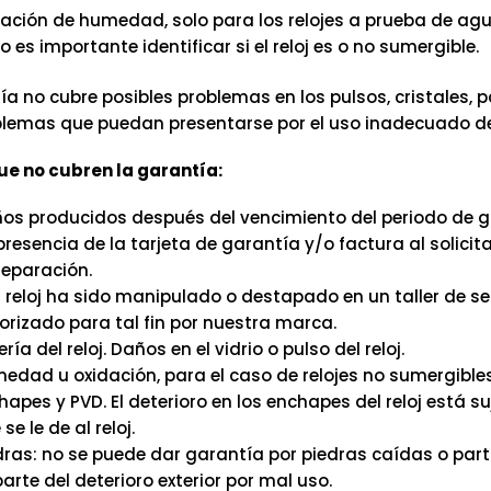
tración de humedad, solo para los relojes a prueba de agu
o es importante identificar si el reloj es o no sumergible.
ía no cubre posibles problemas en los pulsos, cristales, 
emas que puedan presentarse por el uso inadecuado del 
e no cubren la garantía:
os producidos después del vencimiento del periodo de g
presencia de la tarjeta de garantía y/o factura al solicitar
reparación.
el reloj ha sido manipulado o destapado en un taller de se
orizado para tal fin por nuestra marca.
ría del reloj. Daños en el vidrio o pulso del reloj.
edad u oxidación, para el caso de relojes no sumergibles
hapes y PVD. El deterioro en los enchapes del reloj está su
se le de al reloj.
dras: no se puede dar garantía por piedras caídas o part
parte del deterioro exterior por mal uso.