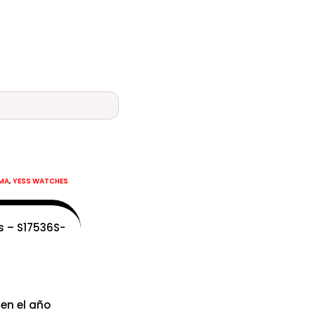
,
MA
YESS WATCHES
s – S17536S-
 en el año