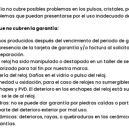
ía no cubre posibles problemas en los pulsos, cristales, 
emas que puedan presentarse por el uso inadecuado del 
e no cubren la garantía:
os producidos después del vencimiento del periodo de g
presencia de la tarjeta de garantía y/o factura al solicitar
reparación.
el reloj ha sido manipulado o destapado en un taller de se
orizado para tal fin por nuestra marca.
ría del reloj. Daños en el vidrio o pulso del reloj.
edad u oxidación, para el caso de relojes no sumergibles
hapes y PVD. El deterioro en los enchapes del reloj está su
se le de al reloj.
dras: no se puede dar garantía por piedras caídas o part
parte del deterioro exterior por mal uso.
ámicas: deterioros, rayas, o quebraduras en las cerámic
antías.