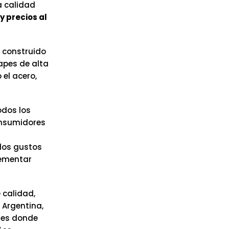
a calidad
y precios al
 construido
apes de alta
el acero,
odos los
onsumidores
los gustos
lementar
 calidad,
 Argentina,
íses donde