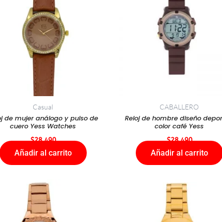
Casual
CABALLERO
oj de mujer análogo y pulso de
Reloj de hombre diseño depor
cuero Yess Watches
color café Yess
$
28.490
$
28.490
Añadir al carrito
Añadir al carrito