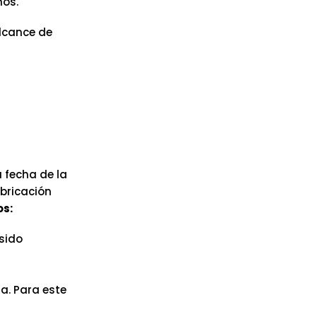
ños.
alcance de
 fecha de la
abricación
os:
sido
a. Para este