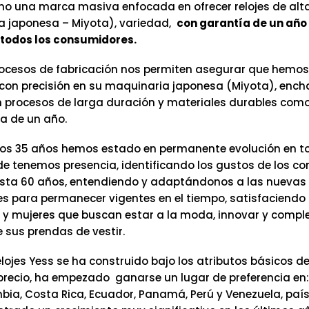
mo una marca masiva enfocada en ofrecer relojes de alt
 japonesa – Miyota), variedad,
con garantía de un año 
todos los consumidores.
ocesos de fabricación nos permiten asegurar que hemos
on precisión en su maquinaria japonesa (Miyota), ench
n procesos de larga duración y materiales durables como 
a de un año.
os 35 años hemos estado en permanente evolución en t
e tenemos presencia, identificando los gustos de los c
sta 60 años, entendiendo y adaptándonos a las nuevas
s para permanecer vigentes en el tiempo, satisfaciendo 
y mujeres que buscan estar a la moda, innovar y comp
 sus prendas de vestir.
lojes Yess se ha construido bajo los atributos básicos de
precio, ha empezado ganarse un lugar de preferencia en:
mbia, Costa Rica, Ecuador, Panamá, Perú y Venezuela, pa