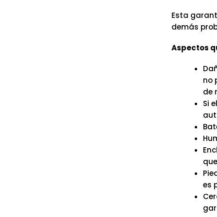
Esta garant
demás probl
Aspectos qu
Dañ
no 
de 
Si 
aut
Bate
Hum
Enc
que 
Pie
es 
Cer
gar