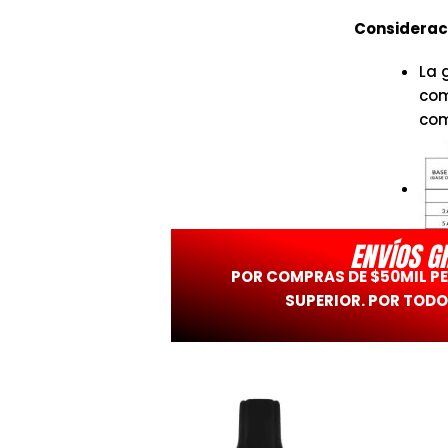
Consideraci
La 
com
com
ENVÍOS G
POR COMPRAS DE $50MIL P
SUPERIOR. POR TODO