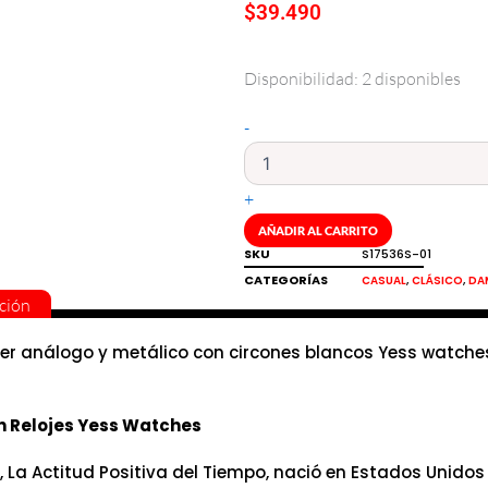
$
39.490
Disponibilidad:
2 disponibles
Reloj
de
mujer
-
metálico
y
análogo
+
con
AÑADIR AL CARRITO
circones
SKU
S17536S-01
Yess
cantidad
CATEGORÍAS
,
,
CASUAL
CLÁSICO
DA
ción
jer análogo y metálico con circones blancos Yess watche
n Relojes Yess Watches
, La Actitud Positiva del Tiempo, nació en Estados Unidos