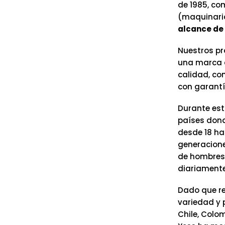
de 1985, co
(maquinaria
alcance de 
Nuestros pr
una marca c
calidad, co
con garantí
Durante est
países dond
desde 18 ha
generacione
de hombres 
diariamente
Dado que re
variedad y 
Chile, Colo