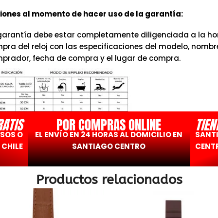
ones al momento de hacer uso de la garantía:
garantía debe estar completamente diligenciada a la hor
pra del reloj con las especificaciones del modelo, nombr
prador, fecha de compra y el lugar de compra.
RATIS
POR COMPRAS ONLINE
TIEN
ESOS O
EL ENVÍO EN 24 HORAS AL DOMICILIO EN
SANT
 CHILE
SANTIAGO CENTRO
CENTR
Productos relacionados