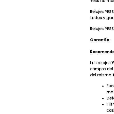
Yess ha mos
Relojes YESS
todos y gar
Relojes YESS
Garantía:
Recomenda
Los relojes
Y
compra del r
del mismo.
Fun
man
Def
Fil
cas