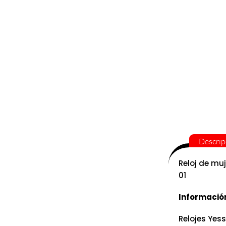
Descrip
Reloj de mu
01
Informació
Relojes Yess