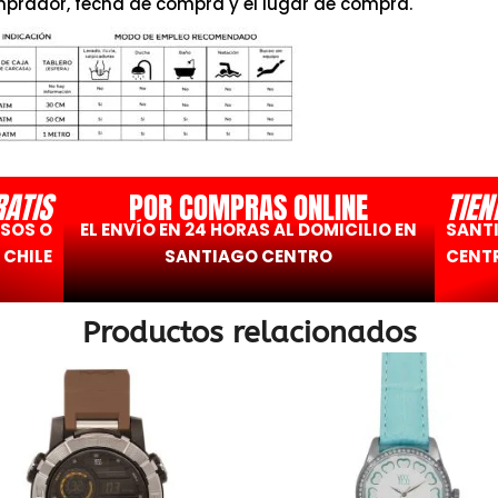
prador, fecha de compra y el lugar de compra.
RATIS
POR COMPRAS ONLINE
TIEN
ESOS O
EL ENVÍO EN 24 HORAS AL DOMICILIO EN
SANT
 CHILE
SANTIAGO CENTRO
CENTR
Productos relacionados