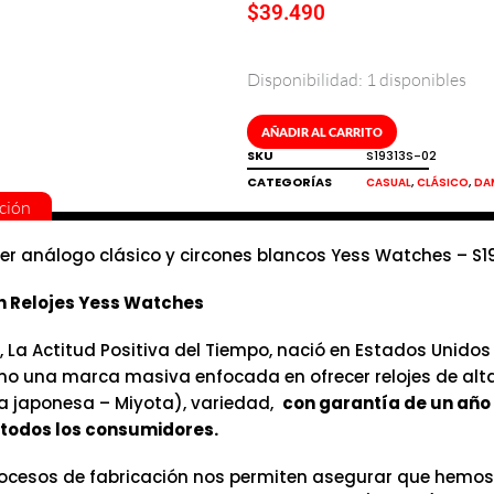
$
39.490
Disponibilidad:
1 disponibles
Reloj
de
mujer
AÑADIR AL CARRITO
análogo
SKU
S19313S-02
clásico
CATEGORÍAS
,
,
CASUAL
CLÁSICO
DA
y
ción
circones
blancos
jer análogo clásico y circones blancos Yess Watches – S1
Yess
cantidad
n Relojes Yess Watches
, La Actitud Positiva del Tiempo, nació en Estados Unidos
mo una marca masiva enfocada en ofrecer relojes de alt
 japonesa – Miyota), variedad,
con garantía de un año 
todos los consumidores.
ocesos de fabricación nos permiten asegurar que hemos