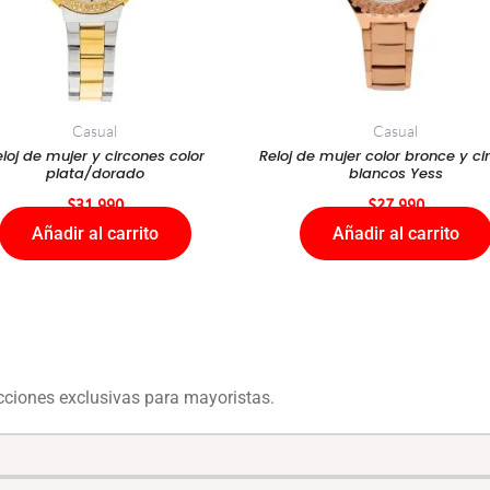
Casual
Casual
loj de mujer y circones color
Reloj de mujer color bronce y ci
plata/dorado
blancos Yess
$
31.990
$
27.990
Añadir al carrito
Añadir al carrito
ecciones exclusivas para mayoristas.