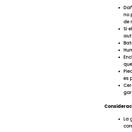
Dañ
no 
de 
Si 
aut
Bate
Hum
Enc
que 
Pie
es 
Cer
gar
Consideraci
La 
com