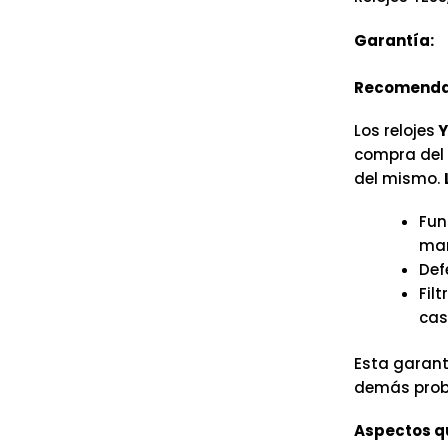
Garantía:
Recomenda
Los relojes
Y
compra del r
del mismo.
Fun
man
Def
Fil
cas
Esta garant
demás probl
Aspectos qu