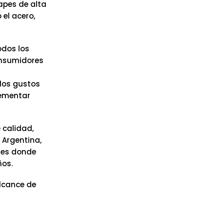
apes de alta
el acero,
odos los
onsumidores
los gustos
lementar
 calidad,
 Argentina,
íses donde
ños.
alcance de