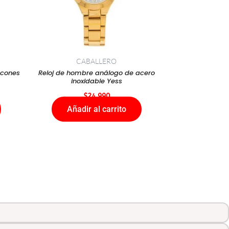
CABALLERO
rcones
Reloj de hombre análogo de acero
inoxidable Yess
$
24.990
Añadir al carrito