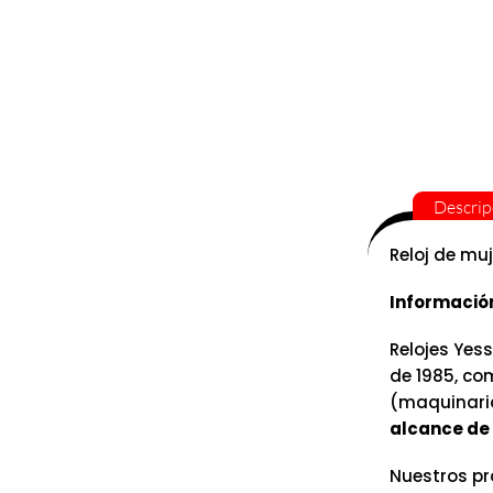
Descrip
Reloj de mu
Informació
Relojes Yess
de 1985, co
(maquinaria
alcance de 
Nuestros pr