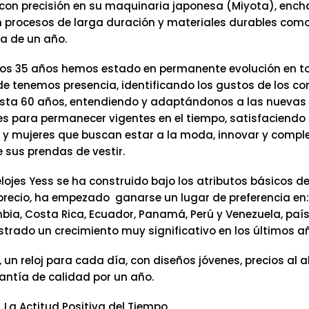
on precisión en su maquinaria japonesa (Miyota), ench
n procesos de larga duración y materiales durables como 
a de un año.
os 35 años hemos estado en permanente evolución en t
e tenemos presencia, identificando los gustos de los c
sta 60 años, entendiendo y adaptándonos a las nuevas
s para permanecer vigentes en el tiempo, satisfaciendo 
y mujeres que buscan estar a la moda, innovar y comp
 sus prendas de vestir.
lojes Yess se ha construido bajo los atributos básicos de
precio, ha empezado ganarse un lugar de preferencia en:
mbia, Costa Rica, Ecuador, Panamá, Perú y Venezuela, pa
trado un crecimiento muy significativo en los últimos a
, un reloj para cada día, con diseños jóvenes, precios al 
antía de calidad por un año.
, La Actitud Positiva del Tiempo