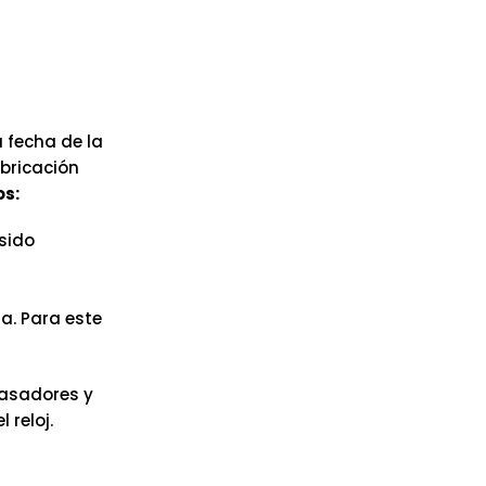
 fecha de la
abricación
os:
sido
a. Para este
pasadores y
reloj.