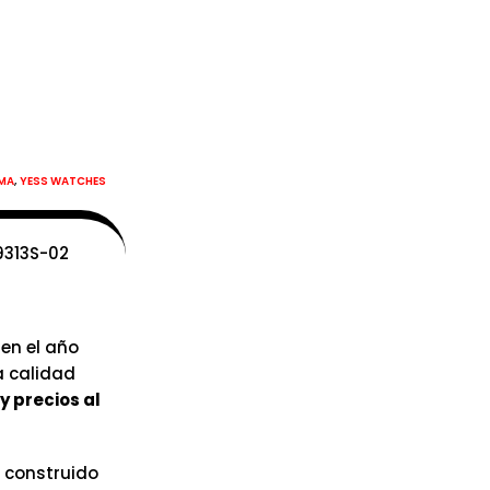
,
MA
YESS WATCHES
9313S-02
 en el año
a calidad
y precios al
 construido