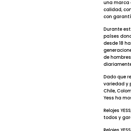
una marca c
calidad, co
con garantí
Durante est
países dond
desde 18 ha
generacione
de hombres 
diariamente
Dado que re
variedad y 
Chile, Colo
Yess ha mos
Relojes YESS
todos y gar
Relojes YESS