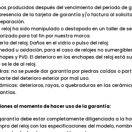
os producidos después del vencimiento del periodo de g
presencia de la tarjeta de garantía y/o factura al solicitar
reparación.
el reloj ha sido manipulado o destapado en un taller de se
orizado para tal fin por nuestra marca.
ría del reloj. Daños en el vidrio o pulso del reloj.
edad u oxidación, para el caso de relojes no sumergibles
hapes y PVD. El deterioro en los enchapes del reloj está su
se le de al reloj.
dras: no se puede dar garantía por piedras caídas o part
parte del deterioro exterior por mal uso.
ámicas: deterioros, rayas, o quebraduras en las cerámic
antías.
ones al momento de hacer uso de la garantía:
garantía debe estar completamente diligenciada a la hor
pra del reloj con las especificaciones del modelo, nombr