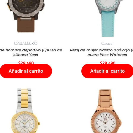
CABALLERO
Casual
 de hombre deportivo y pulso de
Reloj de mujer clásico análogo y
silicona Yess
cuero Yess Watches
$
29.490
$
28.490
Añadir al carrito
Añadir al carrito