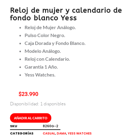
Reloj de mujer y calendario de
fondo blanco Yess
Reloj de Mujer Análogo.
Pulso Color Negro.
Caja Dorada y Fondo Blanco.
Modelo Análogo.
Reloj con Calendario.
Garantía 1 Año.
Yess Watches.
$
23.990
Disponibilidad:
1 disponibles
Reloj
de
mujer
AÑADIR AL CARRITO
y
SKU
8260G-2
calendario
CATEGORÍAS
,
,
CASUAL
DAMA
YESS WATCHES
de