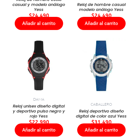
casual y modelo análogo
Reloj de hombre casual
Yess
modelo análogo Yess
$
24.490
$
24.490
Añadir al carrito
Añadir al carrito
DAMA
CABALLERO
Reloj unisex diseño digital
y deportivo pulso negro y
Reloj deportivo diseño
rojo Yess
digital de color azul Yess
$
22.990
$
31.490
Añadir al carrito
Añadir al carrito