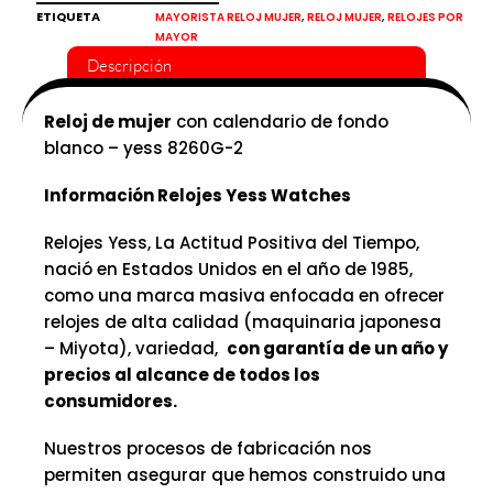
ETIQUETA
,
,
MAYORISTA RELOJ MUJER
RELOJ MUJER
RELOJES POR
fondo
MAYOR
blanco
Descripción
Yess
cantidad
Reloj de mujer
con calendario de fondo
blanco – yess 8260G-2
Información Relojes Yess Watches
Relojes Yess, La Actitud Positiva del Tiempo,
nació en Estados Unidos en el año de 1985,
como una marca masiva enfocada en ofrecer
relojes de alta calidad (maquinaria japonesa
– Miyota), variedad,
con garantía de un año y
precios al alcance de todos los
consumidores.
Nuestros procesos de fabricación nos
permiten asegurar que hemos construido una