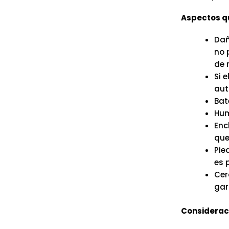
Aspectos qu
Dañ
no 
de 
Si 
aut
Bate
Hum
Enc
que 
Pie
es 
Cer
gar
Consideraci