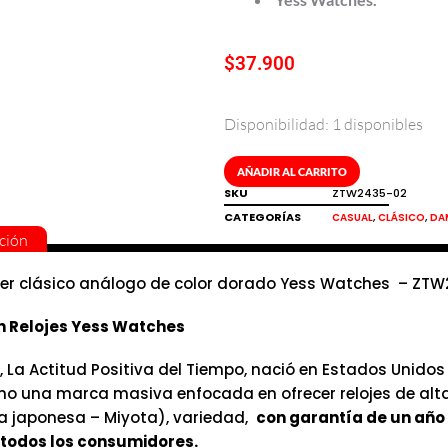
$
37.900
Disponibilidad:
1 disponibles
Reloj
de
mujer
AÑADIR AL CARRITO
clásico
SKU
ZTW2435-02
análogo
CATEGORÍAS
,
,
CASUAL
CLÁSICO
DA
de
ción
color
dorado
jer clásico análogo de color dorado Yess Watches – ZT
Yess
cantidad
n Relojes Yess Watches
, La Actitud Positiva del Tiempo, nació en Estados Unidos
mo una marca masiva enfocada en ofrecer relojes de alt
 japonesa – Miyota), variedad,
con garantía de un año 
todos los consumidores.