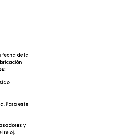
 fecha de la
abricación
os:
sido
a. Para este
pasadores y
reloj.