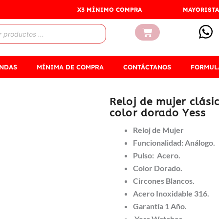
X3 MÍNIMO COMPRA
MAYORISTA
Carrito
ENDAS
MÍNIMA DE COMPRA
CONTÁCTANOS
FORMUL
Reloj de mujer clás
color dorado Yess
Reloj de Mujer
Funcionalidad: Análogo.
Pulso: Acero.
Color Dorado.
Circones Blancos.
Acero Inoxidable 316.
Garantía 1 Año.
Yess Watches.