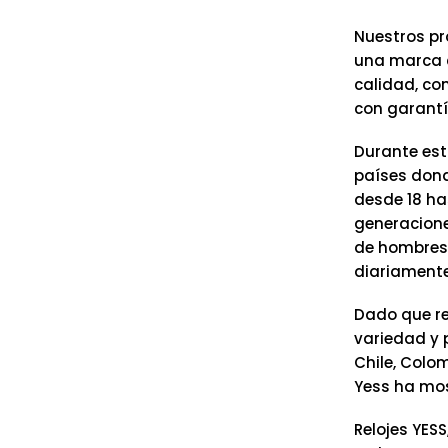
Nuestros pr
una marca c
calidad, co
con garantí
Durante est
países dond
desde 18 ha
generacione
de hombres 
diariamente
Dado que re
variedad y 
Chile, Colo
Yess ha mos
Relojes YESS