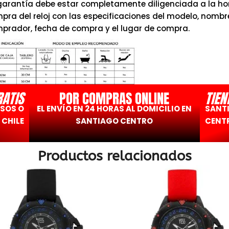
garantía debe estar completamente diligenciada a la hor
pra del reloj con las especificaciones del modelo, nombr
prador, fecha de compra y el lugar de compra.
RATIS
POR COMPRAS ONLINE
TIEN
ESOS O
EL ENVÍO EN 24 HORAS AL DOMICILIO EN
SANT
 CHILE
SANTIAGO CENTRO
CENTR
Productos relacionados