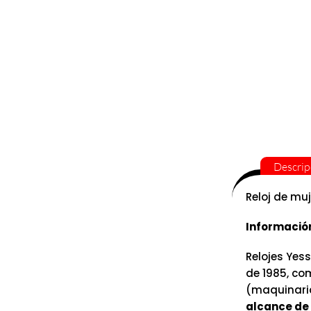
Descrip
Reloj de mu
Informació
Relojes Yess
de 1985, co
(maquinaria
alcance de 