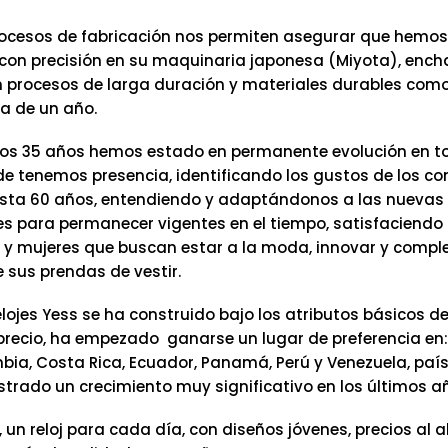
ocesos de fabricación nos permiten asegurar que hemos
on precisión en su maquinaria japonesa (Miyota), ench
n procesos de larga duración y materiales durables como 
a de un año.
os 35 años hemos estado en permanente evolución en t
e tenemos presencia, identificando los gustos de los c
sta 60 años, entendiendo y adaptándonos a las nuevas
s para permanecer vigentes en el tiempo, satisfaciendo 
y mujeres que buscan estar a la moda, innovar y comp
 sus prendas de vestir.
lojes Yess se ha construido bajo los atributos básicos de
precio, ha empezado ganarse un lugar de preferencia en:
mbia, Costa Rica, Ecuador, Panamá, Perú y Venezuela, pa
trado un crecimiento muy significativo en los últimos a
, un reloj para cada día, con diseños jóvenes, precios al 