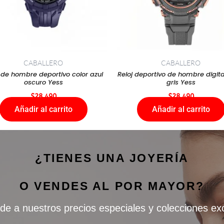
CABALLERO
CABALLERO
j de hombre deportivo color azul
Reloj deportivo de hombre digita
oscuro Yess
gris Yess
$
28.490
$
28.490
Añadir al carrito
Añadir al carrito
¿TIENES UNA JOYERÍA
O VENDES AL POR MAYOR?
de a nuestros precios especiales y colecciones ex