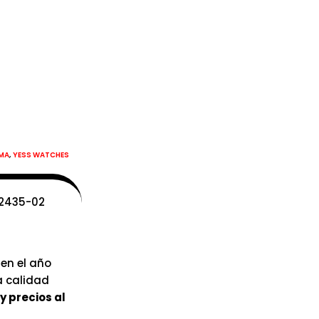
,
MA
YESS WATCHES
W2435-02
 en el año
a calidad
y precios al