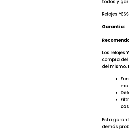
todos y gar
Relojes YESS
Garantía:
Recomenda
Los relojes
Y
compra del r
del mismo.
Fun
man
Def
Fil
cas
Esta garant
demás probl