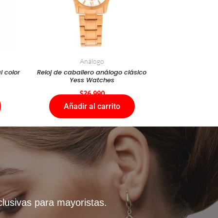
Análogo
l color
Reloj de caballero análogo clásico
Yess Watches
$
26.990
Añadir al carrito
clusivas para mayoristas.