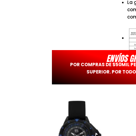
La 
com
com
ENVÍOS G
POR COMPRAS DE $50MIL P
SUPERIOR. POR TODO