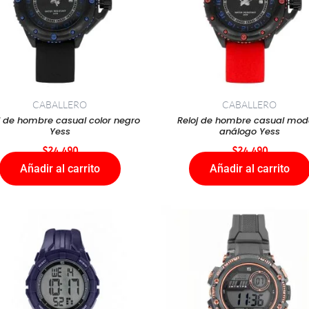
CABALLERO
CABALLERO
j de hombre casual color negro
Reloj de hombre casual mod
Yess
análogo Yess
$
24.490
$
24.490
Añadir al carrito
Añadir al carrito