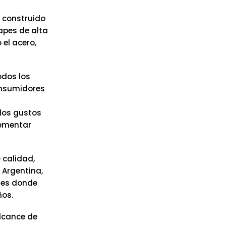
 construido
apes de alta
el acero,
odos los
onsumidores
los gustos
lementar
 calidad,
 Argentina,
íses donde
ños.
alcance de