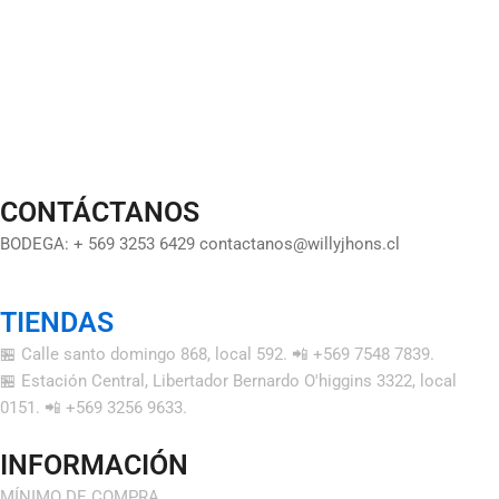
CONTÁCTANOS
BODEGA: + 569 3253 6429 contactanos@willyjhons.cl
TIENDAS
🏪 Calle santo domingo 868, local 592. 📲 +569 7548 7839.
🏪 Estación Central, Libertador Bernardo O'higgins 3322, local
0151. 📲 +569 3256 9633.
INFORMACIÓN
MÍNIMO DE COMPRA