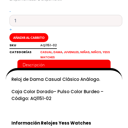
Reloj
de
-
mujer
análogo
y
+
diseño
de
AÑADIR AL CARRITO
corazones
SKU
AQ1151-02
burdeo
CATEGORÍAS
Yess
,
,
,
,
,
CASUAL
DAMA
JUVENILES
NIÑAS
NIÑOS
YESS
WATCHES
cantidad
Descripción
Reloj de Dama Casual Clásico Análogo.
Caja Color Dorado– Pulso Color Burdeo –
Código: AQ1151-02
Información Relojes Yess Watches