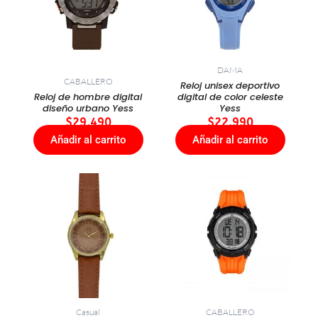
DAMA
CABALLERO
Reloj unisex deportivo
Reloj de hombre digital
digital de color celeste
diseño urbano Yess
Yess
$
29.490
$
22.990
Añadir al carrito
Añadir al carrito
Casual
CABALLERO