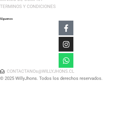
TERMINOS Y CONDICIONES
Síguenos
Facebook-
Instagram
Whatsapp
f
CONTACTANOs@WILLYJHONS.CL
© 2025 WillyJhons. Todos los derechos reservados.