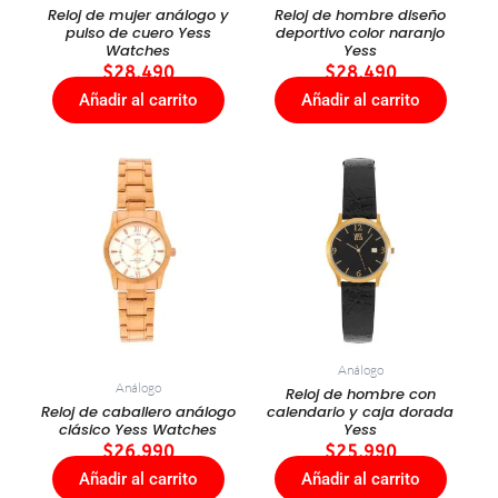
Reloj de mujer análogo y
Reloj de hombre diseño
pulso de cuero Yess
deportivo color naranjo
Watches
Yess
$
28.490
$
28.490
Añadir al carrito
Añadir al carrito
Análogo
Análogo
Reloj de hombre con
Reloj de caballero análogo
calendario y caja dorada
clásico Yess Watches
Yess
$
26.990
$
25.990
Añadir al carrito
Añadir al carrito