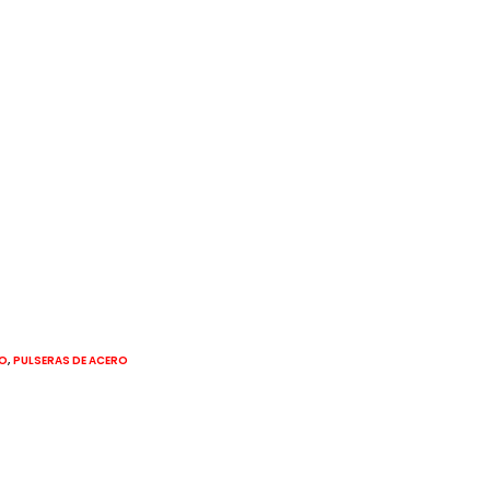
,
RO
PULSERAS DE ACERO