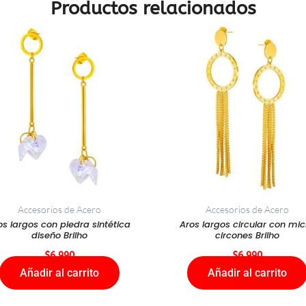
Productos relacionados
Accesorios de Acero
Accesorios de Acero
os largos con piedra sintética
Aros largos circular con mic
diseño Brilho
circones Brilho
$
6.990
$
6.990
Añadir al carrito
Añadir al carrito