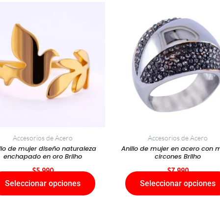
Este
Este
producto
producto
tiene
tiene
múltiples
múltiples
variantes.
variantes.
Las
Las
opciones
opciones
se
se
pueden
pueden
elegir
elegir
en
en
Accesorios de Acero
Accesorios de Acero
la
la
llo de mujer diseño naturaleza
Anillo de mujer en acero con 
enchapado en oro Brilho
circones Brilho
página
página
$
5.990
$
7.990
de
de
Seleccionar opciones
Seleccionar opciones
producto
producto