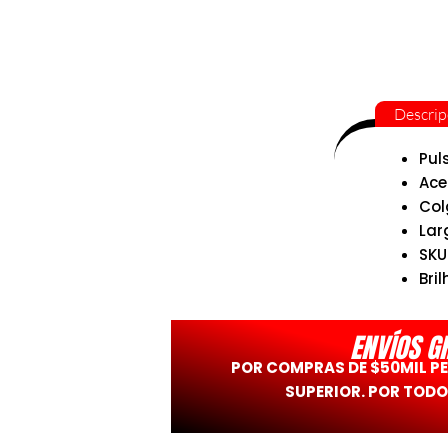
Descrip
Pul
Ace
Col
Lar
SKU
Bril
ENVÍOS G
POR COMPRAS DE $50MIL P
SUPERIOR. POR TODO