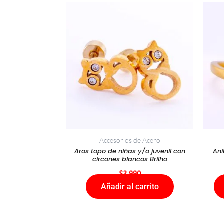
Accesorios de Acero
Aros topo de niñas y/o juvenil con
Ani
circones blancos Brilho
$
2.990
Añadir al carrito