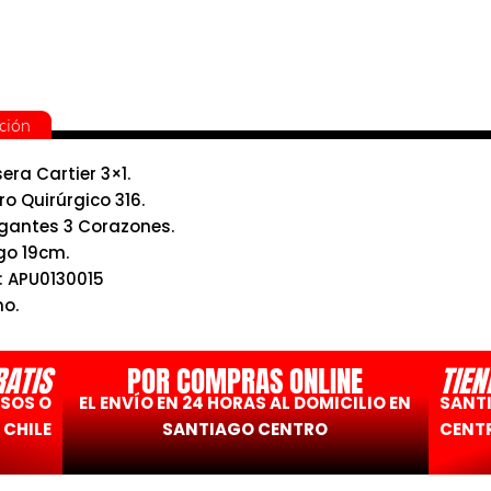
ción
sera Cartier 3×1.
ro Quirúrgico 316.
gantes 3 Corazones.
go 19cm.
: APU0130015
ho.
RATIS
POR COMPRAS ONLINE
TIEN
ESOS O
EL ENVÍO EN 24 HORAS AL DOMICILIO EN
SANT
 CHILE
SANTIAGO CENTRO
CENTR