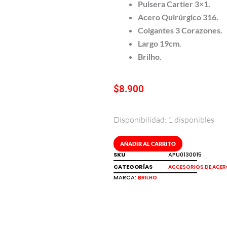
Pulsera Cartier 3×1.
Acero Quirúrgico 316.
Colgantes 3 Corazones.
Largo 19cm.
Brilho.
$
8.900
Disponibilidad:
1 disponibles
Pulsera
cartier
y
AÑADIR AL CARRITO
colgantes
SKU
APU0130015
de
CATEGORÍAS
ACCESORIOS DE ACE
corazón
MARCA:
BRILHO
en
acero
316
Brilho
cantidad