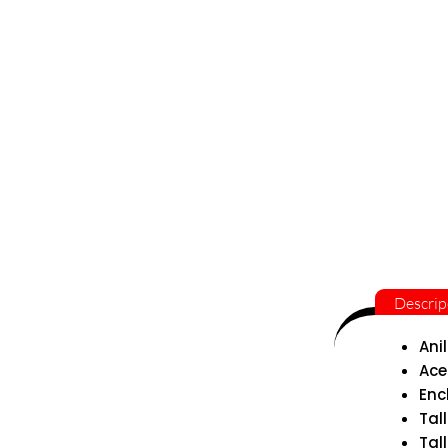
Descrip
Anil
Ace
Enc
Tall
Tall