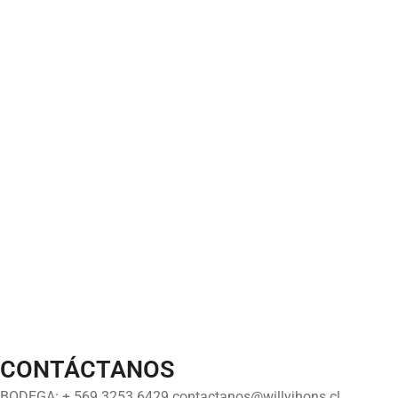
CONTÁCTANOS
BODEGA: + 569 3253 6429 contactanos@willyjhons.cl