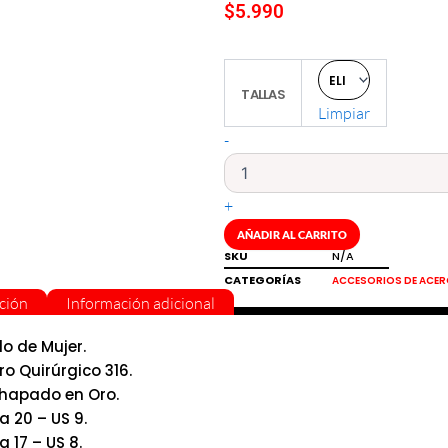
$
5.990
Anillo
TALLAS
de
Limpiar
mujer
diseño
-
naturaleza
enchapado
en
+
oro
Brilho
AÑADIR AL CARRITO
cantidad
SKU
N/A
CATEGORÍAS
ACCESORIOS DE ACE
ción
Información adicional
lo de Mujer.
ro Quirúrgico 316.
hapado en Oro.
a 20 – US 9.
a 17 – US 8.