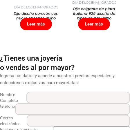
DÍA DE LOS ENAMORADOS
DÍA DE LOS ENAMORADOS
Dije colgante de plata
Dije diseño corazón con
italiana 925 diseño de
micro circones Brilho
niños en 2gr Brilho
Leer más
Leer más
¿Tienes una joyería
o vendes al por mayor?
Ingresa tus datos y accede a nuestros precios especiales y
colecciones exclusivas para mayoristas.
Nombre
Completo
teléfono
Correo
electrónico
Envianos un mensaje