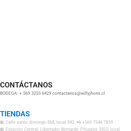
CONTÁCTANOS
BODEGA: + 569 3253 6429 contactanos@willyjhons.cl
TIENDAS
🏪 Calle santo domingo 868, local 592. 📲 +569 7548 7839.
🏪 Estación Central, Libertador Bernardo O'higgins 3322, local