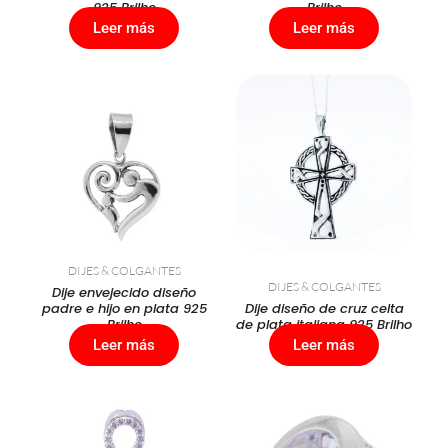
925 Brilho
Brilho
Leer más
Leer más
DIJES & COLGANTES
DIJES & COLGANTES
Dije envejecido diseño
padre e hijo en plata 925
Dije diseño de cruz celta
Brilho
de plata italiana 925 Brilho
Leer más
Leer más