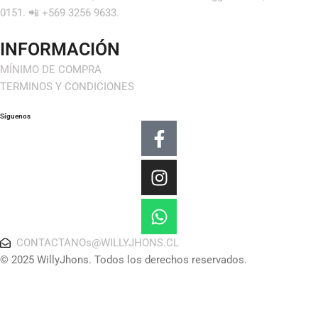
0151. 📲 +569 3256 9633.
INFORMACIÓN
MÍNIMO DE COMPRA
TERMINOS Y CONDICIONES
Síguenos
Facebook-
Instagram
Whatsapp
f
CONTACTANOs@WILLYJHONS.CL
© 2025 WillyJhons. Todos los derechos reservados.