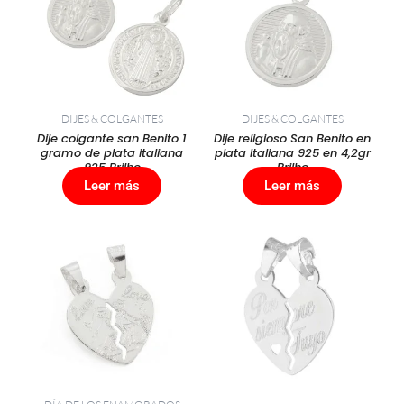
DIJES & COLGANTES
DIJES & COLGANTES
Dije colgante san Benito 1
Dije religioso San Benito en
gramo de plata italiana
plata Italiana 925 en 4,2gr
925 Brilho
Brilho
Leer más
Leer más