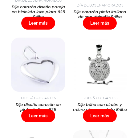
DÍA DE LOS ENAMORADOS
DÍA DE LOS ENAMORADOS
Dije corazón diseño pareja
en bicicleta love plata 925
Dije corazón plata italiana
Brilho
de san Valentín Brilho
Leer más
Leer más
DIJES & COLGANTES
DIJES & COLGANTES
Dije diseño corazón en
Dije búho con circón y
plata italiana 925
micro circones plata Brilho
Leer más
Leer más