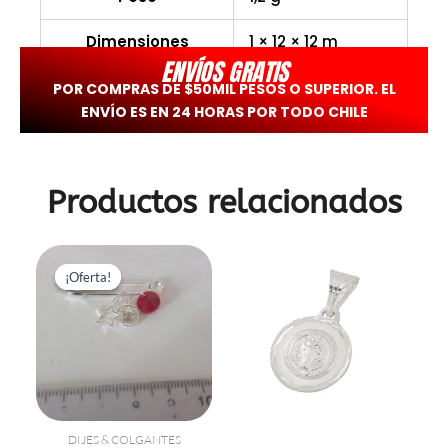
Dimensiones
1 × 12 × 12 m
ENVÍOS GRATIS
POR COMPRAS DE $50MIL PESOS O SUPERIOR. EL
ENVÍO ES EN 24 HORAS POR TODO CHILE
Productos relacionados
El
El
precio
precio
¡Oferta!
¡Oferta!
original
actual
era:
es:
$14.600.
$7.300.
DIJES & COLGANTES