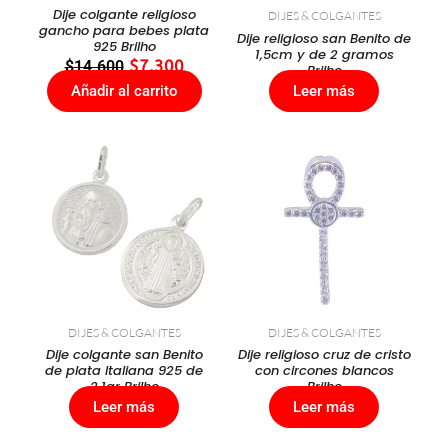
Dije colgante religioso
DIJES & COLGANTES
gancho para bebes plata
Dije religioso san Benito de
925 Brilho
1,5cm y de 2 gramos
$
14.600
$
7.300
Brilho
Añadir al carrito
Leer más
DIJES & COLGANTES
DIJES & COLGANTES
Dije colgante san Benito
Dije religioso cruz de cristo
de plata Italiana 925 de
con circones blancos
2,1gr Brilho
Brilho
Leer más
Leer más