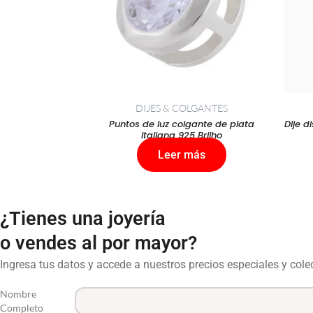
DIJES & COLGANTES
Puntos de luz colgante de plata
Dije d
italiana 925 Brilho
Leer más
¿Tienes una joyería
o vendes al por mayor?
Ingresa tus datos y accede a nuestros precios especiales y col
Nombre
Completo