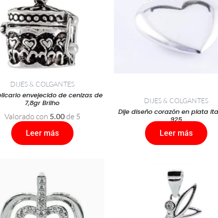
DIJES & COLGANTES
relicario envejecido de cenizas de
DIJES & COLGANTES
7,8gr Brilho
Dije diseño corazón en plata it
Valorado con
5.00
de 5
925
Leer más
Leer más