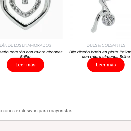
DÍA DE LOS ENAMORADOS
DIJES & COLGANTES
iseño corazón con micro circones
Dije diseño hada en plata italia
Brilho
con micro circones Brilho
Leer más
Leer más
ecciones exclusivas para mayoristas.