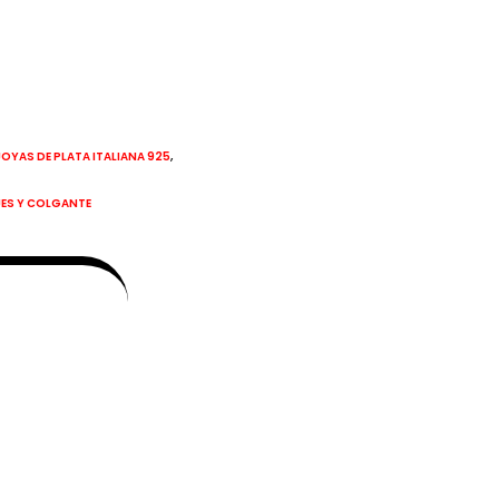
,
JOYAS DE PLATA ITALIANA 925
JES Y COLGANTE