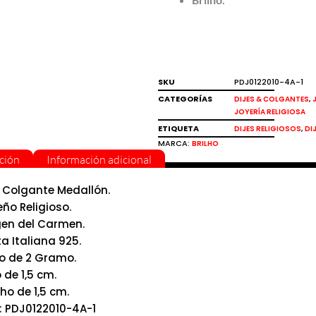
SKU
PDJ0122010-4A-1
CATEGORÍAS
,
DIJES & COLGANTES
JOYERÍA RELIGIOSA
ETIQUETA
,
DIJES RELIGIOSOS
DI
MARCA:
BRILHO
ción
Información adicional
e Colgante Medallón.
eño Religioso.
gen del Carmen.
ta Italiana 925.
o de 2 Gramo.
 de 1,5 cm.
ho de 1,5 cm.
: PDJ0122010-4A-1