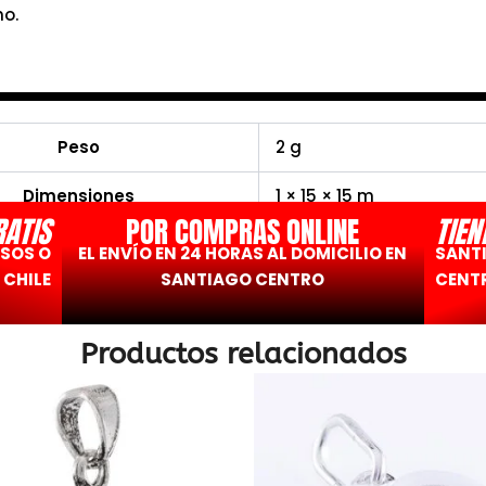
ho.
Peso
2 g
Dimensiones
1 × 15 × 15 m
RATIS
POR COMPRAS ONLINE
TIEN
ESOS O
EL ENVÍO EN 24 HORAS AL DOMICILIO EN
SANT
 CHILE
SANTIAGO CENTRO
CENTR
Productos relacionados