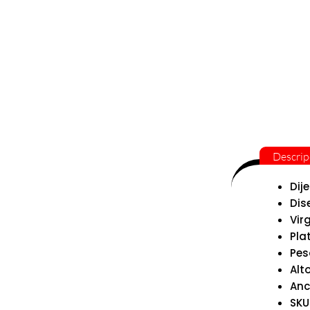
Descrip
Dij
Dis
Vir
Pla
Pes
Alto
Anc
SKU