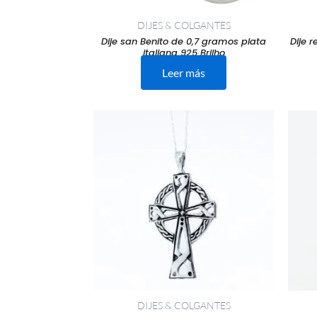
DIJES & COLGANTES
Dije san Benito de 0,7 gramos plata
Dije 
italiana 925 Brilho
Leer más
DIJES & COLGANTES