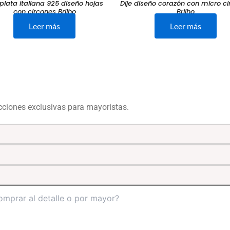
 plata italiana 925 diseño hojas
Dije diseño corazón con micro c
con circones Brilho
Brilho
Leer más
Leer más
ecciones exclusivas para mayoristas.