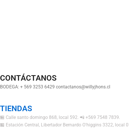
CONTÁCTANOS
BODEGA: + 569 3253 6429 contactanos@willyjhons.cl
TIENDAS
🏪 Calle santo domingo 868, local 592. 📲 +569 7548 7839.
🏪 Estación Central, Libertador Bernardo O'higgins 3322, local