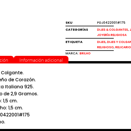
SKU
PDJ0422001#175
CATEGORÍAS
,
DIJES & COLGANTES
JOYERÍA RELIGIOSA
ETIQUETA
,
DIJES
DIJES Y COLGA
,
RELIGIOSO
RELICARI
MARCA:
BRILHO
ción
Información adicional
e Colgante.
eño de Corazón.
ta Italiana 925.
o de 2,9 Gramos.
: 1,5 cm.
ho: 1,5 cm.
0422001#175
ho.