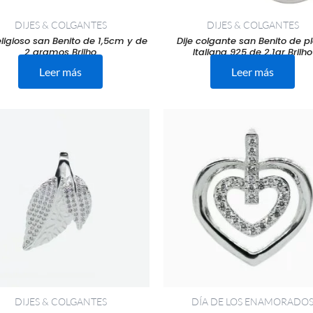
DIJES & COLGANTES
DIJES & COLGANTES
religioso san Benito de 1,5cm y de
Dije colgante san Benito de p
2 gramos Brilho
Italiana 925 de 2,1gr Brilho
Leer más
Leer más
DIJES & COLGANTES
DÍA DE LOS ENAMORADO