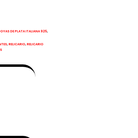
,
JOYAS DE PLATA ITALIANA 925
,
,
NTES
RELICARIO
RELICARIO
OS