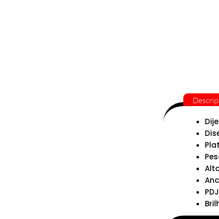
Descrip
Dij
Dis
Pla
Pes
Alto
Anc
PDJ
Bril