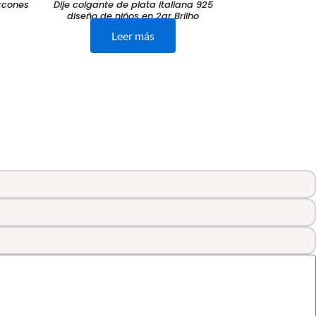
ircones
Dije colgante de plata italiana 925
diseño de niños en 2gr Brilho
Leer más