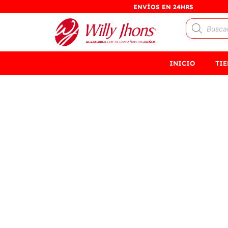
Ir
ENVÍOS EN 24HRS
al
Búsqueda
contenido
de
productos
INICIO
TI