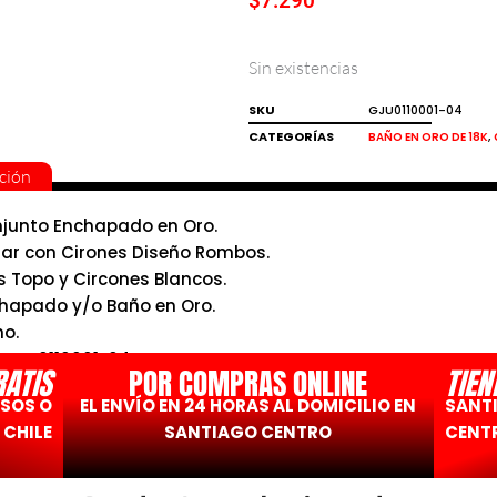
$
7.290
Sin existencias
SKU
GJU0110001-04
CATEGORÍAS
,
BAÑO EN ORO DE 18K
ción
junto Enchapado en Oro.
lar con Cirones Diseño Rombos.
s Topo y Circones Blancos.
hapado y/o Baño en Oro.
ho.
:GJU0110001-04
RATIS
POR COMPRAS ONLINE
TIEN
ESOS O
EL ENVÍO EN 24 HORAS AL DOMICILIO EN
SANT
 CHILE
SANTIAGO CENTRO
CENTR