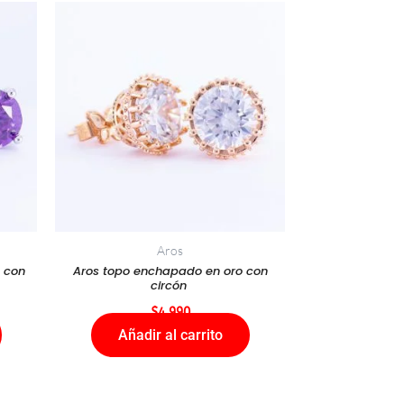
Aros
 con
Aros topo enchapado en oro con
circón
$
4.990
Añadir al carrito