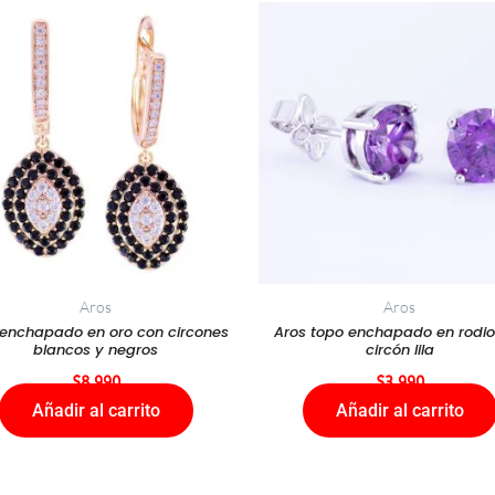
Aros
Aros
 enchapado en oro con circones
Aros topo enchapado en rodio
blancos y negros
circón lila
$
8.990
$
3.990
Añadir al carrito
Añadir al carrito