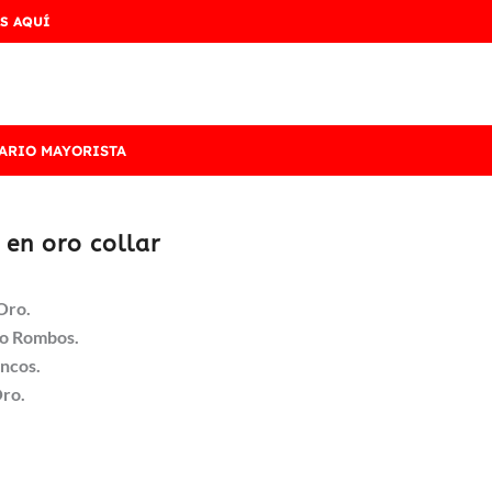
S AQUÍ
ARIO MAYORISTA
en oro collar
Oro.
ño Rombos.
ancos.
Oro.