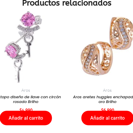
Productos relacionados
Aros
Aros
 topo diseño de llave con circón
Aros aretes huggies enchapa
rosado Brilho
oro Brilho
$
4.990
$
6.990
Añadir al carrito
Añadir al carrito