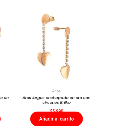
Aros
do en
Aros largos enchapado en oro con
circones Brilho
$
5.990
Añadir al carrito