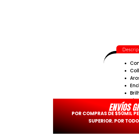
Descrip
Con
Col
Aro
Enc
Bril
SkU
ENVÍOS G
POR COMPRAS DE $50MIL P
SUPERIOR. POR TODO