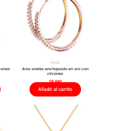
Aros
cones
Aros aretes enchapado en oro con
circones
$
8.990
Añadir al carrito