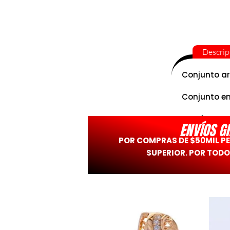
Descrip
Conjunto ar
Conjunto en
-> Más en
w
ENVÍOS G
POR COMPRAS DE $50MIL P
SUPERIOR. POR TODO