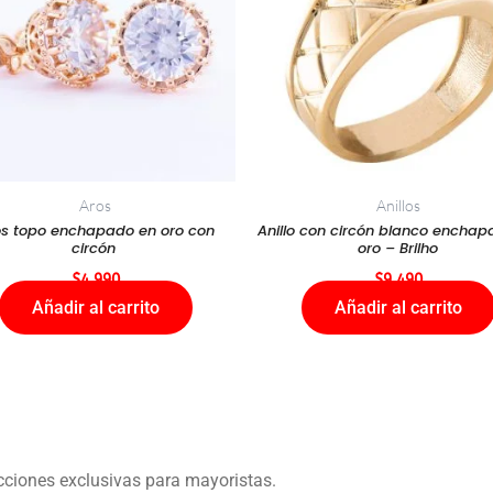
Aros
Anillos
os topo enchapado en oro con
Anillo con circón blanco enchap
circón
oro – Brilho
$
4.990
$
9.490
Añadir al carrito
Añadir al carrito
ecciones exclusivas para mayoristas.