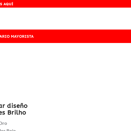
S AQUÍ
ARIO MAYORISTA
ar diseño
es Brilho
 Oro
or Rojo.