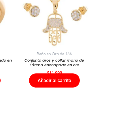
Baño en Oro de 18K
ado en
Conjunto aros y collar mano de
Fátima enchapado en oro
$
11.990
Añadir al carrito