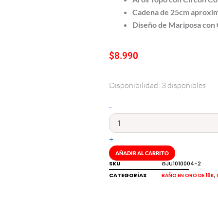
Cadena de
25cm aproxi
Diseño de Mariposa con 
$
8.990
Disponibilidad:
3 disponibles
Conjunto
aros
y
-
collar
diseño
mariposa
+
con
AÑADIR AL CARRITO
circones
SKU
GJU1010004-2
Brilho
cantidad
CATEGORÍAS
,
BAÑO EN ORO DE 18K