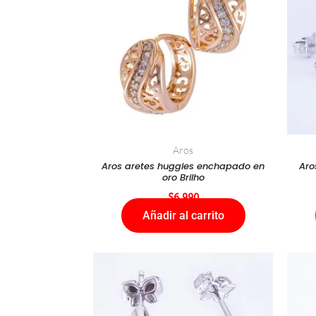
Aros
Aros aretes huggies enchapado en
Aro
oro Brilho
$
6.990
Añadir al carrito