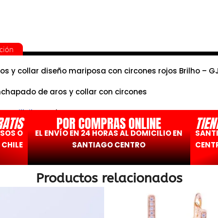
ción
os y collar diseño mariposa con circones rojos Brilho – 
chapado de aros y collar con circones
ww.willyjhons.c
l
RATIS
POR COMPRAS ONLINE
TIEN
ESOS O
EL ENVÍO EN 24 HORAS AL DOMICILIO EN
SANT
 CHILE
SANTIAGO CENTRO
CENTR
Productos relacionados