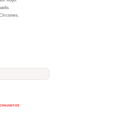
mado.
Circones.
CONJUNTOS