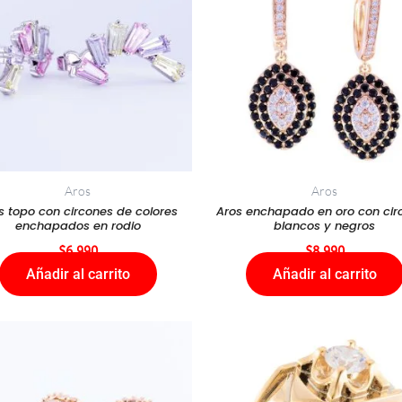
Aros
Aros
s topo con circones de colores
Aros enchapado en oro con cir
enchapados en rodio
blancos y negros
$
6.990
$
8.990
Añadir al carrito
Añadir al carrito