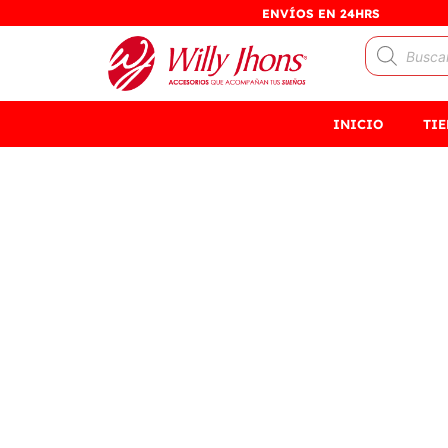
Ir
ENVÍOS EN 24HRS
al
Búsqueda
contenido
de
productos
INICIO
TI