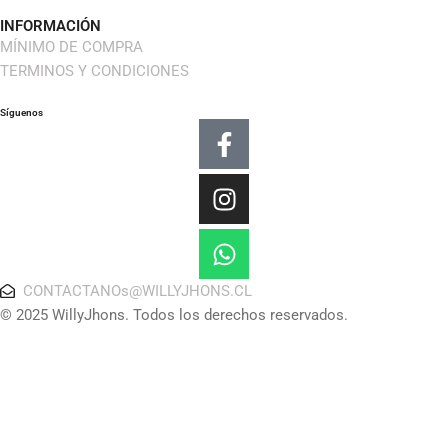
INFORMACIÓN
MÍNIMO DE COMPRA
TERMINOS Y CONDICIONES
Síguenos
Facebook-
Instagram
Whatsapp
f
CONTACTANOs@WILLYJHONS.CL
© 2025 WillyJhons. Todos los derechos reservados.