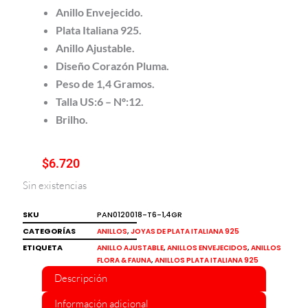
Anillo Envejecido.
Plata Italiana 925.
Anillo Ajustable.
Diseño Corazón Pluma.
Peso de 1,4 Gramos.
Talla US:6 – Nº:12.
Brilho.
$
6.720
Sin existencias
SKU
PAN0120018-T6-1,4GR
CATEGORÍAS
,
ANILLOS
JOYAS DE PLATA ITALIANA 925
ETIQUETA
,
,
ANILLO AJUSTABLE
ANILLOS ENVEJECIDOS
ANILLOS
,
FLORA & FAUNA
ANILLOS PLATA ITALIANA 925
Descripción
Información adicional