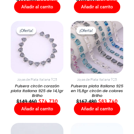
Añadir al carrito
Añadir al carrito
El
El
El
El
precio
precio
precio
precio
¡Oferta!
¡Oferta!
¡Oferta!
¡Oferta!
original
actual
original
actual
era:
es:
era:
es:
$149.460.
$74.730.
$167.480.
$83.74
Joyas de Plata Italiana 925
Joyas de Plata Italiana 925
Pulsera circón corazón
Pulseras plata italiana 925
plata italiana 925 de 14,1gr
en 15,8gr circón de colores
Brilho
Brilho
$
149.460
$
74.730
$
167.480
$
83.740
Añadir al carrito
Añadir al carrito