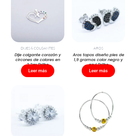
DIJES & COLGANTES
AROS
Dije colgante corazón y
Aros topos diseño pies de
circones de colores en
1,9 gramos color negro y
2,2gr Brilho
azul Brilho
Leer más
Leer más