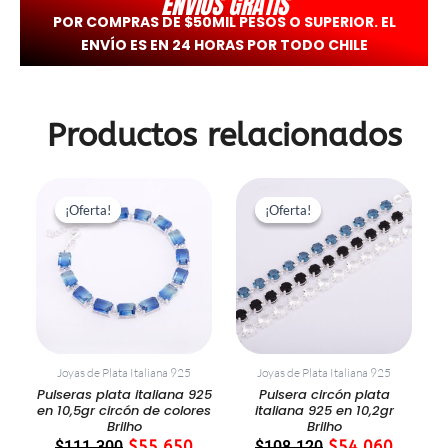
ENVÍOS GRATIS
POR COMPRAS DE $50MIL PESOS O SUPERIOR. EL
ENVÍO ES EN 24 HORAS POR TODO CHILE
Productos relacionados
El
El
El
El
precio
precio
precio
precio
¡Oferta!
¡Oferta!
¡Oferta!
¡Oferta!
original
actual
original
actual
era:
es:
era:
es:
$111.300.
$55.650.
$108.120.
$54.06
Joyas de Plata Italiana 925
Joyas de Plata Italiana 925
Pulseras plata italiana 925
Pulsera circón plata
en 10,5gr circón de colores
italiana 925 en 10,2gr
Brilho
Brilho
$
111.300
$
55.650
$
108.120
$
54.060