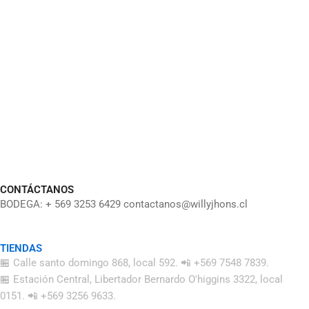
CONTÁCTANOS
BODEGA: + 569 3253 6429 contactanos@willyjhons.cl
TIENDAS
🏪 Calle santo domingo 868, local 592. 📲 +569 7548 7839.
🏪 Estación Central, Libertador Bernardo O'higgins 3322, local
0151. 📲 +569 3256 9633.