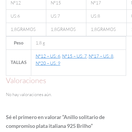
Nº12
Nº15
Nº17
US:6
US:7
US:8
1,8GRAMOS
1,8GRAMOS
1,8GRAMOS
1,8 g
Peso
Nº12 – US: 6
,
Nº15 – US: 7
,
Nº17 – US: 8
,
TALLAS
Nº20 – US: 9
Valoraciones
No hay valoraciones aún.
Sé el primero en valorar “Anillo solitario de
compromiso plata italiana 925 Brilho”