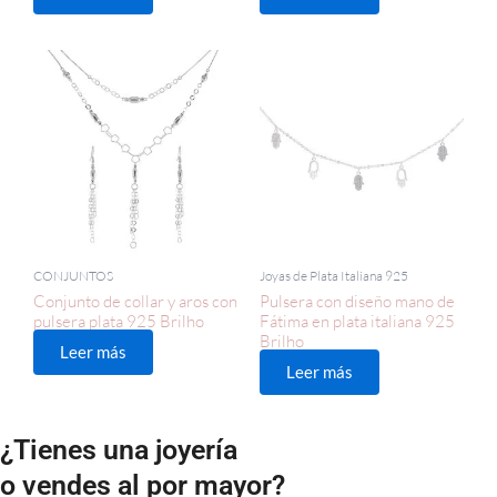
CONJUNTOS
Joyas de Plata Italiana 925
Conjunto de collar y aros con
Pulsera con diseño mano de
pulsera plata 925 Brilho
Fátima en plata italiana 925
Brilho
Leer más
Leer más
¿Tienes una joyería
o vendes al por mayor?