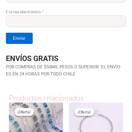
Correo electrónico
*
ENVÍOS GRATIS
POR COMPRAS DE $50MIL PESOS O SUPERIOR. EL ENVÍO
ES EN 24 HORAS POR TODO CHILE
Productos relacionados
El
El
El
El
precio
precio
precio
precio
¡Oferta!
¡Oferta!
¡Oferta!
¡Oferta!
original
actual
original
actual
era:
es:
era:
es:
$167.480.
$83.740.
$55.000.
$27.500.