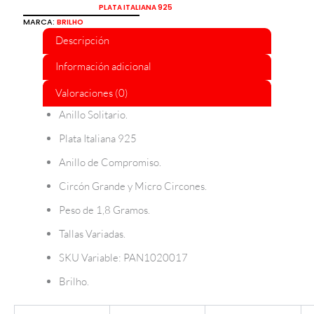
PLATA ITALIANA 925
MARCA:
BRILHO
Descripción
Información adicional
Valoraciones (0)
Anillo Solitario.
Plata Italiana 925
Anillo de Compromiso.
Circón Grande y Micro Circones.
Peso de 1,8 Gramos.
Tallas Variadas.
SKU Variable: PAN1020017
Brilho.