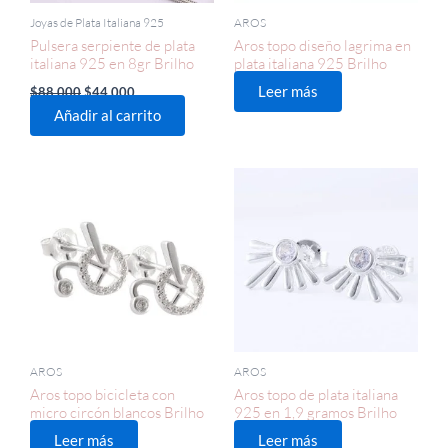
Joyas de Plata Italiana 925
AROS
Pulsera serpiente de plata
Aros topo diseño lagrima en
italiana 925 en 8gr Brilho
plata italiana 925 Brilho
Leer más
$
88.000
$
44.000
Añadir al carrito
AROS
AROS
Aros topo bicicleta con
Aros topo de plata italiana
micro circón blancos Brilho
925 en 1,9 gramos Brilho
Leer más
Leer más