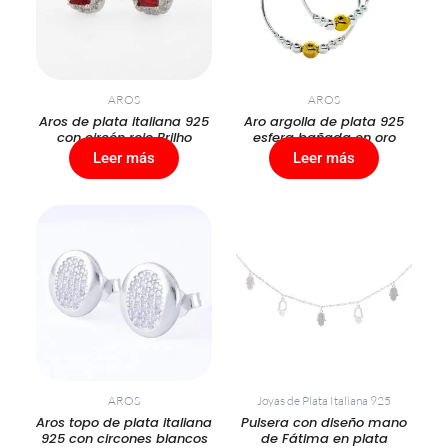
AROS
AROS
Aros de plata italiana 925
Aro argolla de plata 925
con circón rojo Brilho
esfera bañada en oro
Leer más
Leer más
AROS
Joyas de Plata Italiana 925
Aros topo de plata italiana
Pulsera con diseño mano
925 con circones blancos
de Fátima en plata