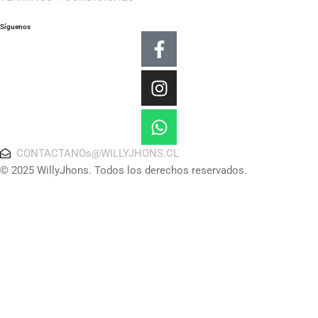
Síguenos
Facebook-
Instagram
Whatsapp
f
CONTACTANOs@WILLYJHONS.CL
© 2025 WillyJhons. Todos los derechos reservados.