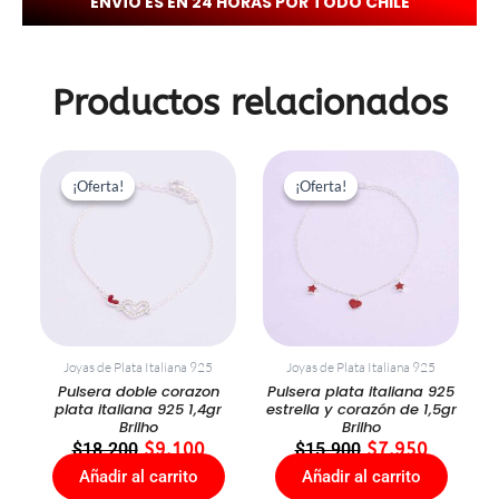
ENVÍO ES EN 24 HORAS POR TODO CHILE
Productos relacionados
El
El
El
El
precio
precio
precio
precio
¡Oferta!
¡Oferta!
¡Oferta!
¡Oferta!
original
actual
original
actual
era:
es:
era:
es:
$18.200.
$9.100.
$15.900.
$7.950.
Joyas de Plata Italiana 925
Joyas de Plata Italiana 925
Pulsera doble corazon
Pulsera plata italiana 925
plata italiana 925 1,4gr
estrella y corazón de 1,5gr
Brilho
Brilho
$
18.200
$
9.100
$
15.900
$
7.950
Añadir al carrito
Añadir al carrito