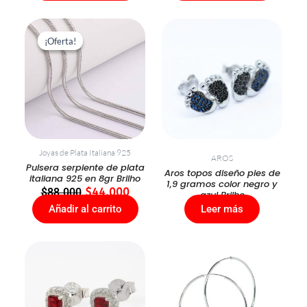
El
El
precio
precio
¡Oferta!
¡Oferta!
original
actual
era:
es:
$88.000.
$44.000.
Joyas de Plata Italiana 925
AROS
Pulsera serpiente de plata
Aros topos diseño pies de
italiana 925 en 8gr Brilho
1,9 gramos color negro y
$
88.000
$
44.000
azul Brilho
Añadir al carrito
Leer más