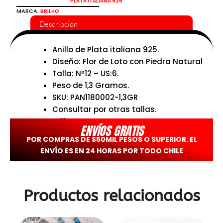
PLATA ITALIANA 925
MARCA:
BRILHO
Descripción
Anillo de Plata italiana 925.
Diseño: Flor de Loto con Piedra Natural
Talla: Nº12 – US:6.
Peso de 1,3 Gramos.
SKU: PAN1180002-1,3GR
Consultar por otras tallas.
Brilho.
ENVÍOS GRATIS
POR COMPRAS DE $50MIL PESOS O SUPERIOR. EL
ENVÍO ES EN 24 HORAS POR TODO CHILE
Productos relacionados
El
El