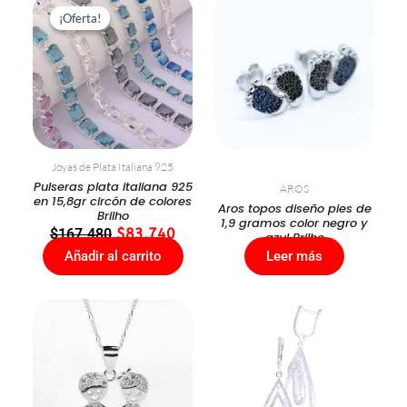
precio
precio
¡Oferta!
¡Oferta!
original
actual
era:
es:
$167.480.
$83.740.
Joyas de Plata Italiana 925
Pulseras plata italiana 925
AROS
en 15,8gr circón de colores
Aros topos diseño pies de
Brilho
1,9 gramos color negro y
$
167.480
$
83.740
azul Brilho
Añadir al carrito
Leer más