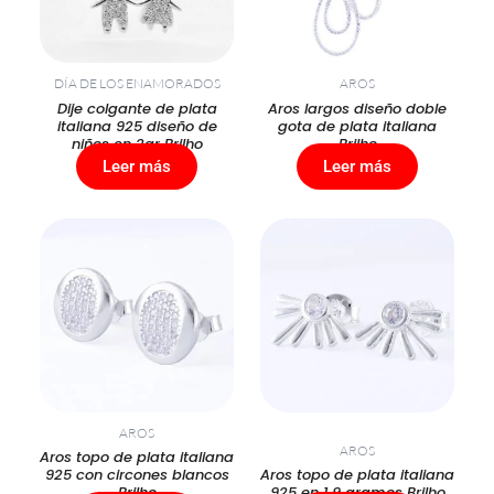
DÍA DE LOS ENAMORADOS
AROS
Dije colgante de plata
Aros largos diseño doble
italiana 925 diseño de
gota de plata italiana
niños en 2gr Brilho
Brilho
Leer más
Leer más
AROS
AROS
Aros topo de plata italiana
925 con circones blancos
Aros topo de plata italiana
Brilho
925 en 1,9 gramos Brilho