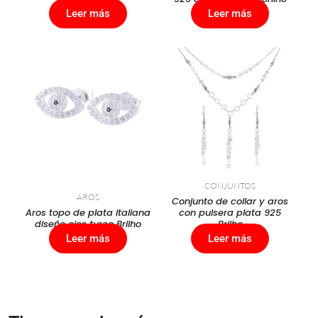
Leer más
Leer más
CONJUNTOS
AROS
Conjunto de collar y aros
Aros topo de plata italiana
con pulsera plata 925
diseño ojos turco Brilho
Brilho
Leer más
Leer más