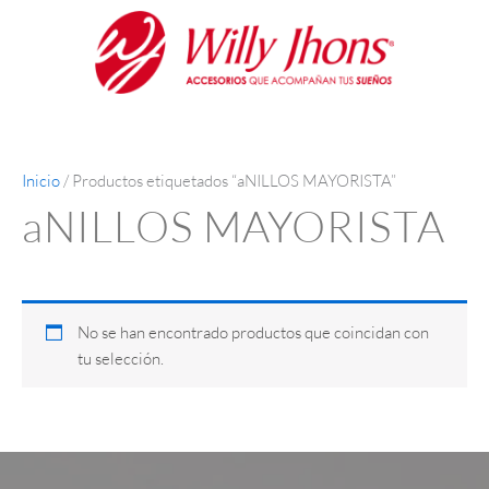
Ir
al
contenido
Inicio
/ Productos etiquetados “aNILLOS MAYORISTA”
aNILLOS MAYORISTA
No se han encontrado productos que coincidan con
tu selección.