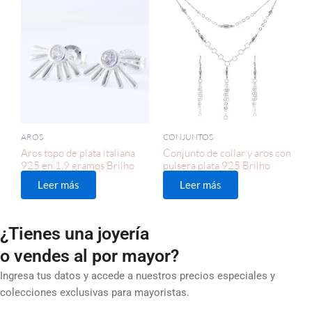
AROS
CONJUNTOS
Aros topo de plata italiana
Conjunto de collar y aros con
925 en 1,9 gramos Brilho
pulsera plata 925 Brilho
Leer más
Leer más
¿Tienes una joyería
o vendes al por mayor?
Ingresa tus datos y accede a nuestros precios especiales y
colecciones exclusivas para mayoristas.