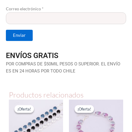
Correo electrónico
*
ENVÍOS GRATIS
POR COMPRAS DE $50MIL PESOS O SUPERIOR. EL ENVÍO
ES EN 24 HORAS POR TODO CHILE
Productos relacionados
El
El
El
El
precio
precio
precio
precio
¡Oferta!
¡Oferta!
¡Oferta!
¡Oferta!
original
actual
original
actual
era:
es:
era:
es:
$108.120.
$54.060.
$138.860.
$69.430.