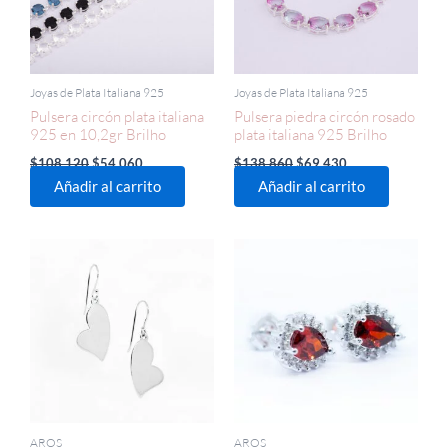
Joyas de Plata Italiana 925
Joyas de Plata Italiana 925
Pulsera circón plata italiana
Pulsera piedra circón rosado
925 en 10,2gr Brilho
plata italiana 925 Brilho
$
108.120
$
54.060
$
138.860
$
69.430
Añadir al carrito
Añadir al carrito
AROS
AROS