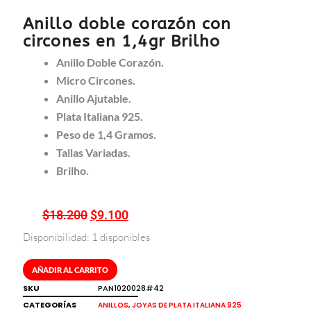
Anillo doble corazón con
circones en 1,4gr Brilho
Anillo Doble Corazón.
Micro Circones.
Anillo Ajutable.
Plata Italiana 925.
Peso de 1,4 Gramos.
Tallas Variadas.
Brilho.
$
18.200
$
9.100
El
El
Disponibilidad:
1 disponibles
precio
precio
Anillo
doble
original
actual
corazón
AÑADIR AL CARRITO
era:
es:
con
SKU
PAN1020028#42
circones
$18.200.
$9.100.
CATEGORÍAS
,
ANILLOS
JOYAS DE PLATA ITALIANA 925
en