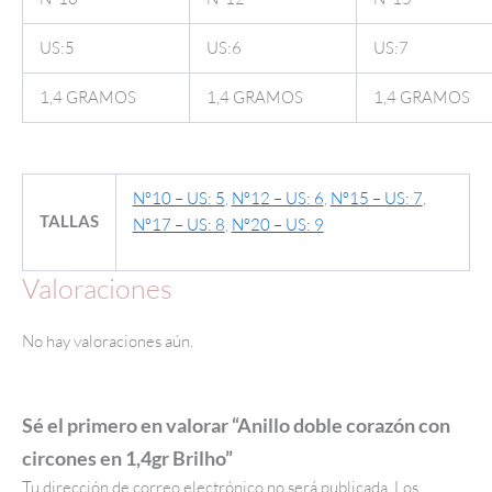
US:5
US:6
US:7
1,4 GRAMOS
1,4 GRAMOS
1,4 GRAMOS
Nº10 – US: 5
,
Nº12 – US: 6
,
Nº15 – US: 7
,
TALLAS
Nº17 – US: 8
,
Nº20 – US: 9
Valoraciones
No hay valoraciones aún.
Sé el primero en valorar “Anillo doble corazón con
circones en 1,4gr Brilho”
Tu dirección de correo electrónico no será publicada.
Los