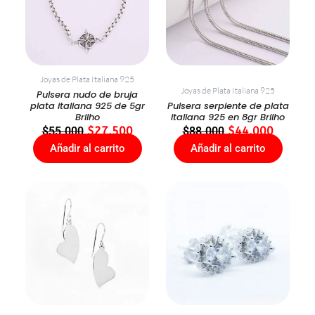
$55.000.
$27.500.
$88.000.
$44.00
Joyas de Plata Italiana 925
Joyas de Plata Italiana 925
Pulsera nudo de bruja
plata italiana 925 de 5gr
Pulsera serpiente de plata
Brilho
italiana 925 en 8gr Brilho
$
55.000
$
27.500
$
88.000
$
44.000
Añadir al carrito
Añadir al carrito