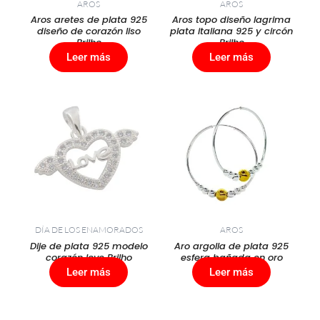
AROS
AROS
Aros aretes de plata 925
Aros topo diseño lagrima
diseño de corazón liso
plata italiana 925 y circón
Brilho
Brilho
Leer más
Leer más
DÍA DE LOS ENAMORADOS
AROS
Dije de plata 925 modelo
Aro argolla de plata 925
corazón love Brilho
esfera bañada en oro
Leer más
Leer más