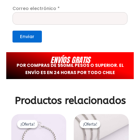
Correo electrónico
*
ENVÍOS GRATIS
POR COMPRAS DE $50MIL PESOS O SUPERIOR. EL
ENVÍO ES EN 24 HORAS POR TODO CHILE
Productos relacionados
El
El
El
El
precio
precio
precio
precio
¡Oferta!
¡Oferta!
¡Oferta!
¡Oferta!
original
actual
original
actual
era:
es:
era:
es: