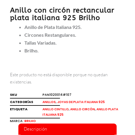
Anillo con circón rectancular
plata italiana 925 Brilho
Anillo de Plata Italiana 925.
Circones Restangulares.
Tallas Variadas.
Brilho.
Este producto no está disponible porque no quedan
existencias.
SKU
PAN1020014#107
CATEGORÍAS
,
ANILLOS
JOYAS DE PLATA ITALIANA 925
ETIQUETA
,
,
ANILLO CINTILLO
ANILLO CIRCÓN
ANILLO PLATA
ITALIANA 925
MARCA:
BRILHO
Descripción