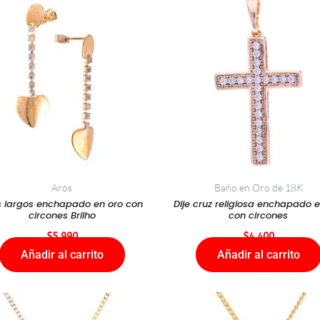
Aros
Baño en Oro de 18K
s largos enchapado en oro con
Dije cruz religiosa enchapado e
circones Brilho
con circones
$
5.990
$
4.400
Añadir al carrito
Añadir al carrito