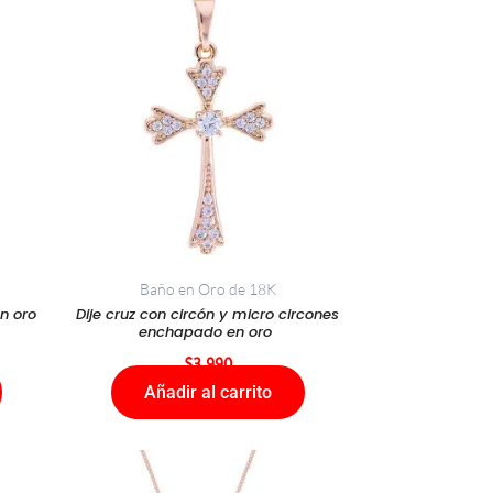
Baño en Oro de 18K
n oro
Dije cruz con circón y micro circones
enchapado en oro
$
3.990
Añadir al carrito