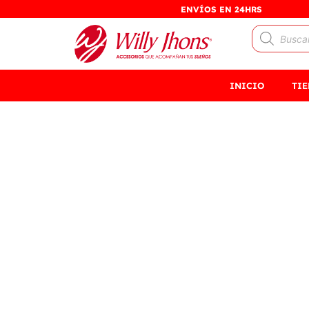
Ir
ENVÍOS EN 24HRS
al
Búsqueda
contenido
de
productos
INICIO
TI