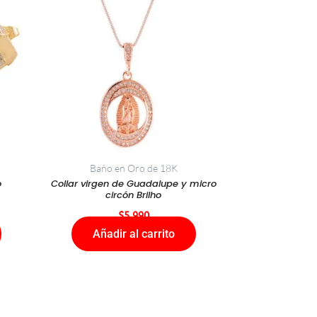
Baño en Oro de 18K
o
Collar virgen de Guadalupe y micro
circón Brilho
$
5.990
Añadir al carrito