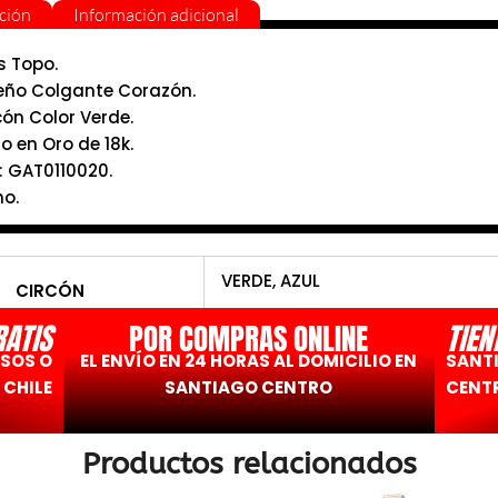
ción
Información adicional
s Topo.
eño Colgante Corazón.
cón Color Verde.
o en Oro de 18k.
: GAT0110020.
ho.
VERDE, AZUL
CIRCÓN
RATIS
POR COMPRAS ONLINE
TIEN
ESOS O
EL ENVÍO EN 24 HORAS AL DOMICILIO EN
SANT
 CHILE
SANTIAGO CENTRO
CENTR
Productos relacionados