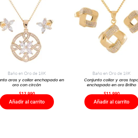
Baño en Oro de 18K
Baño en Oro de 18K
nto aros y collar enchapado en
Conjunto collar y aros top
oro con circón
enchapado en oro Brilho
$
12.990
$
11.990
Añadir al carrito
Añadir al carrito