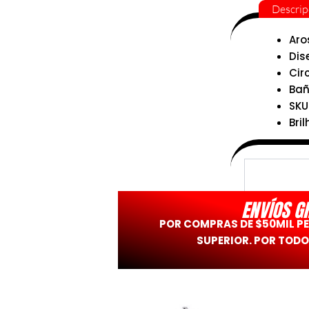
Descrip
Aro
Dis
Cir
Bañ
SKU
Bril
ENVÍOS G
POR COMPRAS DE $50MIL P
SUPERIOR. POR TODO