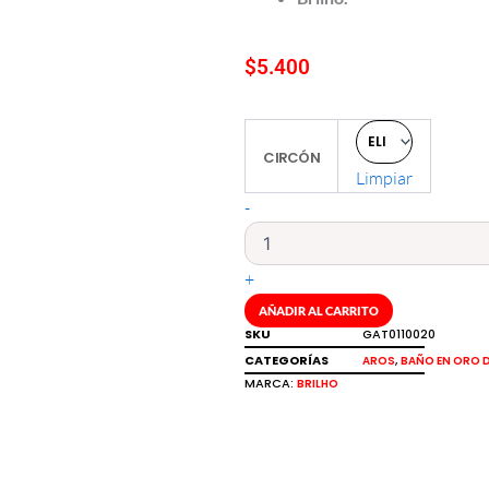
$
5.400
Aros
CIRCÓN
topo
Limpiar
corazón
en
-
baño
de
oro
+
18k
Brilho
AÑADIR AL CARRITO
cantidad
SKU
GAT0110020
CATEGORÍAS
,
AROS
BAÑO EN ORO D
MARCA:
BRILHO