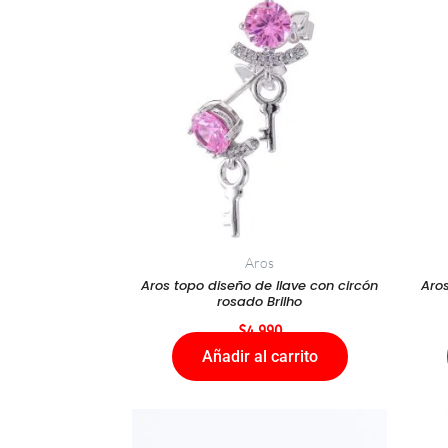
Aros
Aros topo diseño de llave con circón
Aro
rosado Brilho
$
4.990
Añadir al carrito