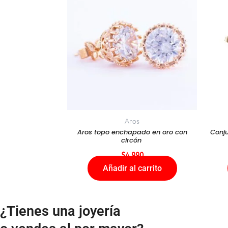
Aros
Aros topo enchapado en oro con
Conju
circón
$
4.990
Añadir al carrito
¿Tienes una joyería