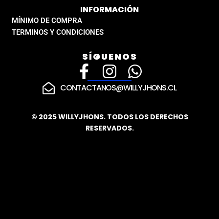
INFORMACIÓN
MÍNIMO DE COMPRA
TERMINOS Y CONDICIONES
SÍGUENOS
F
I
W
a
n
h
CONTACTANOS@WILLYJHONS.CL
c
s
a
e
t
t
© 2025 WILLYJHONS. TODOS LOS DERECHOS
RESERVADOS.
b
a
s
o
g
a
o
r
p
k
a
p
-
m
f