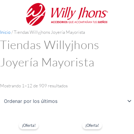
Ir
Ordenado
al
por
contenido
los
últimos
Inicio
/ Tiendas Willyjhons Joyería Mayorista
Tiendas Willyjhons
Joyería Mayorista
Mostrando 1–12 de 909 resultados
El
El
El
El
precio
precio
precio
precio
¡Oferta!
¡Oferta!
original
actual
original
actual
era:
es:
era:
es: