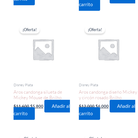
carrito
El
El
El
El
precio
precio
precio
precio
¡Oferta!
¡Oferta!
original
actual
original
actual
era:
es:
era:
es:
$11.600.
$5.800.
$12.000.
$6.000.
Disney Plata
Disney Plata
Aros candonga silueta de
Aros candonga diseño Mickey
Mickey Mouse de Brilho
y circón rosado Brilho
Añadir al
Añadir al
$
11.600
$
5.800
$
12.000
$
6.000
carrito
carrito
El
El
El
El
precio
precio
precio
precio