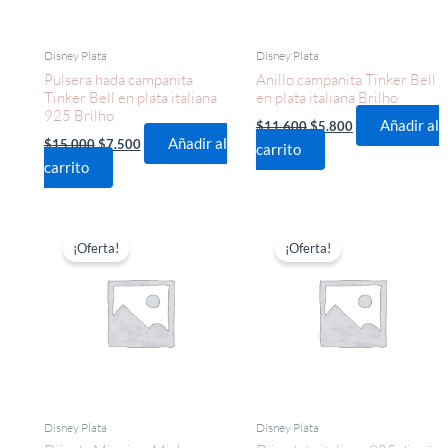
Disney Plata
Disney Plata
Pulsera hada campanita
Anillo campanita Tinker Bell
Tinker Bell en plata italiana
en plata italiana Brilho
925 Brilho
Añadir al
$
11.600
$
5.800
Añadir al
$
15.000
$
7.500
carrito
carrito
El
El
El
El
precio
precio
precio
precio
¡Oferta!
¡Oferta!
original
actual
original
actual
era:
es:
era:
es:
$17.000.
$8.500.
$8.800.
$4.400.
Disney Plata
Disney Plata