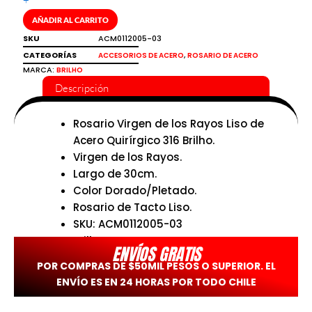
+
Brilho
AÑADIR AL CARRITO
cantidad
SKU
ACM0112005-03
CATEGORÍAS
,
ACCESORIOS DE ACERO
ROSARIO DE ACERO
MARCA:
BRILHO
Descripción
Rosario Virgen de los Rayos Liso de
Acero Quirírgico 316 Brilho.
Virgen de los Rayos.
Largo de 30cm.
Color Dorado/Pletado.
Rosario de Tacto Liso.
SKU: ACM0112005-03
Brilho.
ENVÍOS GRATIS
POR COMPRAS DE $50MIL PESOS O SUPERIOR. EL
ENVÍO ES EN 24 HORAS POR TODO CHILE