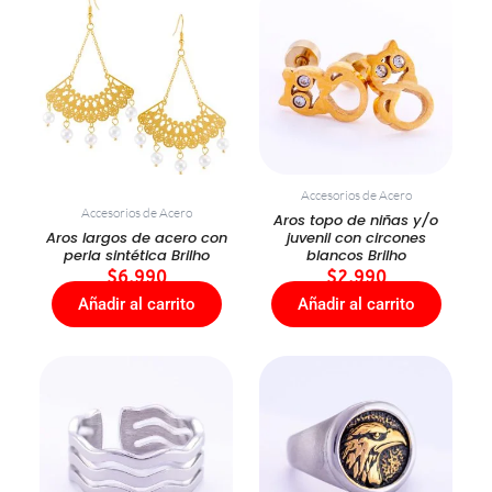
Accesorios de Acero
Accesorios de Acero
Aros topo de niñas y/o
Aros largos de acero con
juvenil con circones
perla sintética Brilho
blancos Brilho
$
6.990
$
2.990
Añadir al carrito
Añadir al carrito
Este
producto
tiene
múltiples
variantes.