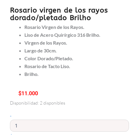
Rosario virgen de los rayos
dorado/pletado Brilho
Rosario Virgen de los Rayos.
Liso de Acero Quirírgico 316 Brilho.
Virgen de los Rayos.
Largo de 30cm.
Color Dorado/Pletado.
Rosario de Tacto Liso.
Brilho.
$
11.000
Disponibilidad:
2 disponibles
Rosario
virgen
-
de
los
rayos
dorado/pletado