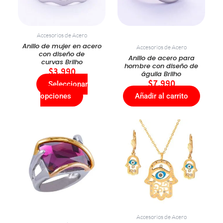
Las
opciones
se
Accesorios de Acero
pueden
Anillo de mujer en acero
Accesorios de Acero
elegir
con diseño de
Anillo de acero para
curvas Brilho
en
hombre con diseño de
$
3.990
águila Brilho
la
$
7.990
Seleccionar
página
opciones
Añadir al carrito
de
producto
Accesorios de Acero