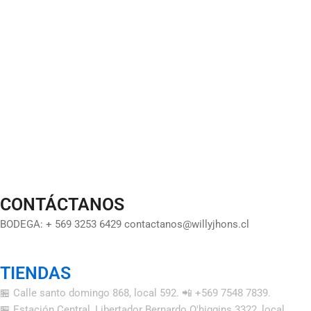
CONTÁCTANOS
BODEGA: + 569 3253 6429 contactanos@willyjhons.cl
TIENDAS
🏪 Calle santo domingo 868, local 592. 📲 +569 7548 7839.
🏪 Estación Central, Libertador Bernardo O'higgins 3322, local