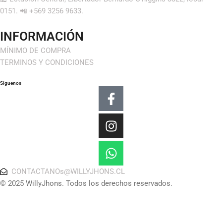
0151. 📲 +569 3256 9633.
INFORMACIÓN
MÍNIMO DE COMPRA
TERMINOS Y CONDICIONES
Síguenos
Facebook-
Instagram
Whatsapp
f
CONTACTANOs@WILLYJHONS.CL
© 2025 WillyJhons. Todos los derechos reservados.