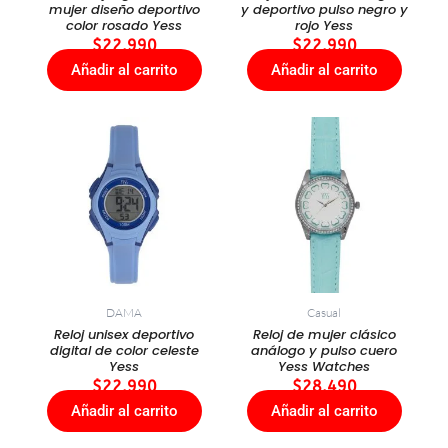
mujer diseño deportivo
y deportivo pulso negro y
color rosado Yess
rojo Yess
$
22.990
$
22.990
Añadir al carrito
Añadir al carrito
DAMA
Casual
Reloj unisex deportivo
Reloj de mujer clásico
digital de color celeste
análogo y pulso cuero
Yess
Yess Watches
$
22.990
$
28.490
Añadir al carrito
Añadir al carrito