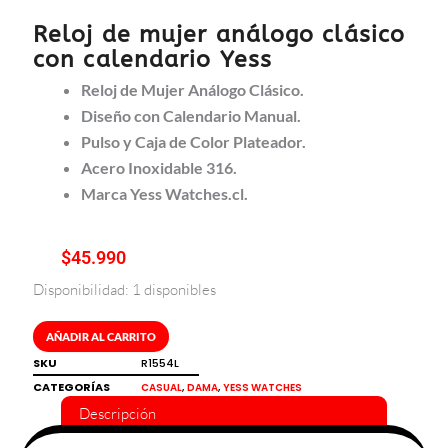
Reloj de mujer análogo clásico
con calendario Yess
Reloj de Mujer Análogo Clásico.
Diseño con Calendario Manual.
Pulso y Caja de Color Plateador.
Acero Inoxidable 316.
Marca Yess Watches.cl.
$
45.990
Disponibilidad:
1 disponibles
Reloj
de
mujer
AÑADIR AL CARRITO
análogo
SKU
R1554L
clásico
CATEGORÍAS
,
,
CASUAL
DAMA
YESS WATCHES
con
Descripción
calendario
Yess