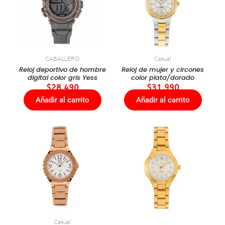
CABALLERO
Casual
Reloj deportivo de hombre
Reloj de mujer y circones
digital color gris Yess
color plata/dorado
$
28.490
$
31.990
Añadir al carrito
Añadir al carrito
Casual