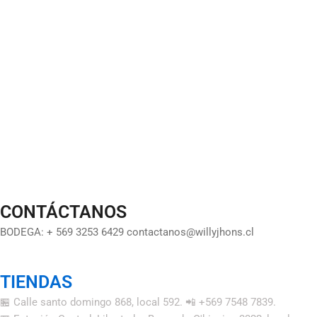
CONTÁCTANOS
BODEGA: + 569 3253 6429 contactanos@willyjhons.cl
TIENDAS
🏪 Calle santo domingo 868, local 592. 📲 +569 7548 7839.