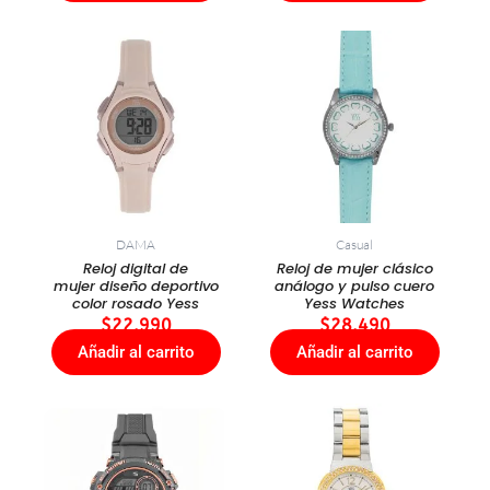
DAMA
Casual
Reloj digital de
Reloj de mujer clásico
mujer diseño deportivo
análogo y pulso cuero
color rosado Yess
Yess Watches
$
22.990
$
28.490
Añadir al carrito
Añadir al carrito