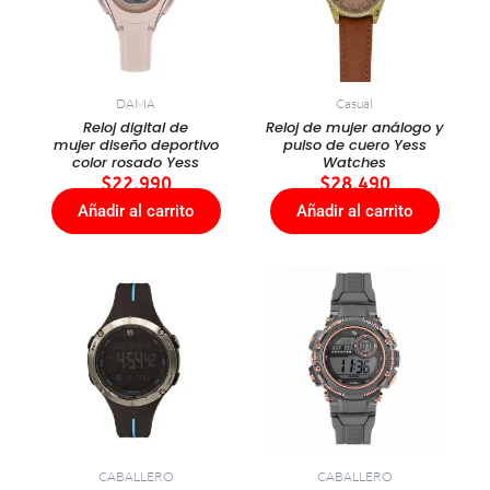
DAMA
Casual
Reloj digital de
Reloj de mujer análogo y
mujer diseño deportivo
pulso de cuero Yess
color rosado Yess
Watches
$
22.990
$
28.490
Añadir al carrito
Añadir al carrito
CABALLERO
CABALLERO