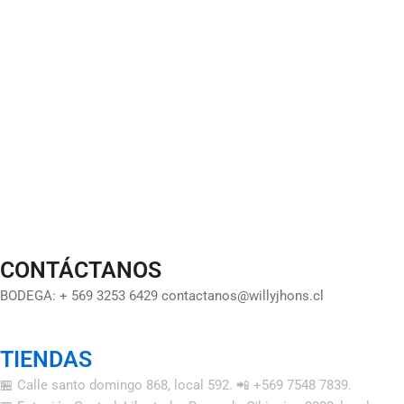
CONTÁCTANOS
BODEGA: + 569 3253 6429 contactanos@willyjhons.cl
TIENDAS
🏪 Calle santo domingo 868, local 592. 📲 +569 7548 7839.