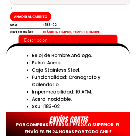
multifuncional
+
Tempus
cantidad
AÑADIR AL CARRITO
SKU
T183-02
CATEGORÍAS
,
,
CLÁSICO
TEMPUS
TEMPUS HOMBRE
Descripción
Reloj de Hombre Análogo.
Pulso: Acero.
Caja Stainless Steel.
Funcionalidad: Cronografo y
Calendario.
Impermeabilidad: 10 ATM.
Acero Inoxidable.
SKU:T183-02
Tempus Watches.
ENVÍOS GRATIS
POR COMPRAS DE $50MIL PESOS O SUPERIOR. EL
ENVÍO ES EN 24 HORAS POR TODO CHILE