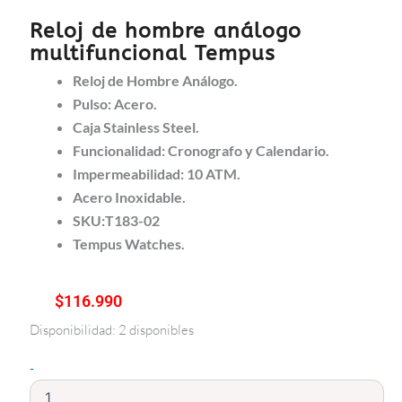
Reloj de hombre análogo
multifuncional Tempus
Reloj de Hombre Análogo.
Pulso: Acero.
Caja Stainless Steel.
Funcionalidad: Cronografo y Calendario.
Impermeabilidad: 10 ATM.
Acero Inoxidable.
SKU:T183-02
Tempus Watches.
$
116.990
Disponibilidad:
2 disponibles
Reloj
de
-
hombre
análogo