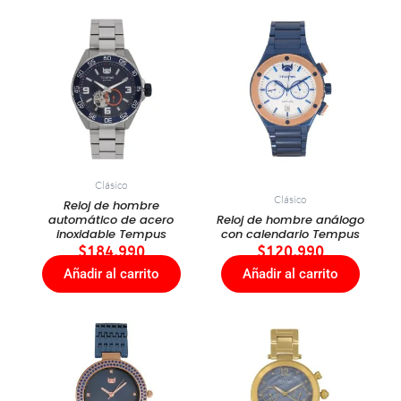
Clásico
Clásico
Reloj de hombre
automático de acero
Reloj de hombre análogo
inoxidable Tempus
con calendario Tempus
$
184.990
$
120.990
Añadir al carrito
Añadir al carrito