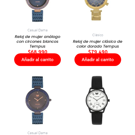
Casual Dama
Clásico
Reloj de mujer análogo
con circones blancos
Reloj de mujer clásico de
Tempus
color dorado Tempus
$
68.990
$
79.490
Añadir al carrito
Añadir al carrito
Casual Dama