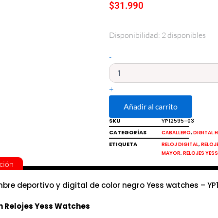
$
31.990
Disponibilidad:
2 disponibles
Reloj
de
hombre
-
deportivo
y
digital
+
de
color
Añadir al carrito
negro
SKU
YP12595-03
Yess
CATEGORÍAS
,
CABALLERO
DIGITAL 
cantidad
ETIQUETA
,
RELOJ DIGITAL
RELOJ
,
MAYOR
RELOJES YES
ción
mbre deportivo y digital de color negro Yess watches – Y
n Relojes Yess Watches