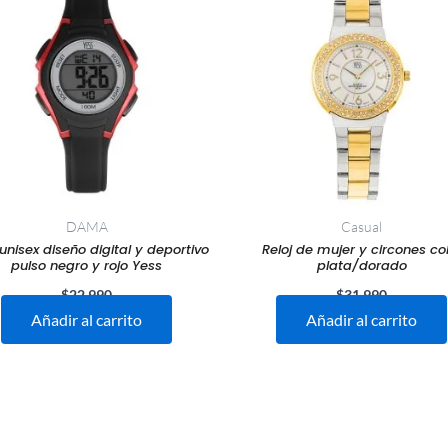
DAMA
Casual
 unisex diseño digital y deportivo
Reloj de mujer y circones co
pulso negro y rojo Yess
plata/dorado
$
22.990
$
31.990
Añadir al carrito
Añadir al carrito