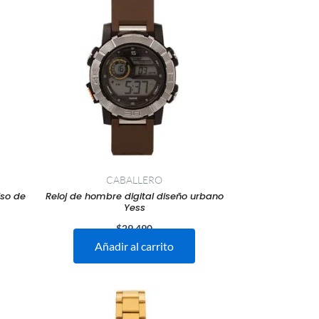
CABALLERO
lso de
Reloj de hombre digital diseño urbano
Yess
$
29.490
Añadir al carrito