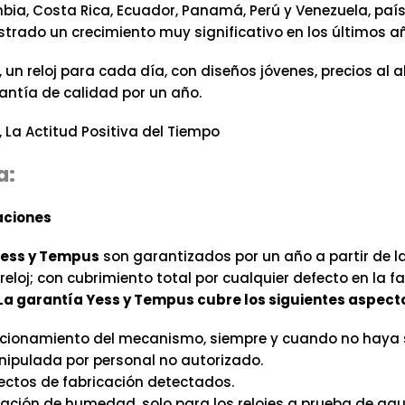
mbia, Costa Rica, Ecuador, Panamá, Perú y Venezuela, pa
trado un crecimiento muy significativo en los últimos a
, un reloj para cada día, con diseños jóvenes, precios al 
antía de calidad por un año.
, La Actitud Positiva del Tiempo
a:
ciones
ess y Tempus
son garantizados por un año a partir de la
eloj; con cubrimiento total por cualquier defecto en la f
La garantía Yess y Tempus cubre los siguientes aspect
cionamiento del mecanismo, siempre y cuando no haya 
ipulada por personal no autorizado.
ectos de fabricación detectados.
tración de humedad, solo para los relojes a prueba de agu