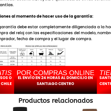
antías.
ones al momento de hacer uso de la garantía:
garantía debe estar completamente diligenciada a la hor
pra del reloj con las especificaciones del modelo, nombr
prador, fecha de compra y el lugar de compra.
TIS
POR COMPRAS ONLINE
TI
ESOS O
EL ENVÍO EN 24 HORAS AL DOMICILIO EN
SANT
 CHILE
SANTIAGO CENTRO
CENTR
Productos relacionados