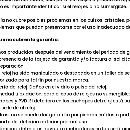
o es importante identificar si el reloj es o no sumergible.
ía no cubre posibles problemas en los pulsos, cristales, 
emas que puedan presentarse por el uso inadecuado del 
e no cubren la garantía:
os producidos después del vencimiento del periodo de g
presencia de la tarjeta de garantía y/o factura al solicitar
reparación.
el reloj ha sido manipulado o destapado en un taller de se
orizado para tal fin por nuestra marca.
ría del reloj. Daños en el vidrio o pulso del reloj.
edad u oxidación, para el caso de relojes no sumergibles
hapes y PVD. El deterioro en los enchapes del reloj está su
se le de al reloj.
dras: no se puede dar garantía por piedras caídas o part
parte del deterioro exterior por mal uso.
ámicas: deterioros, rayas, o quebraduras en las cerámic