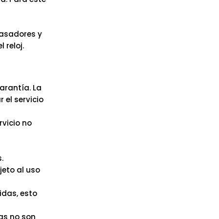
pasadores y
reloj.
arantía. La
 el servicio
rvicio no
.
jeto al uso
idas, esto
as no son