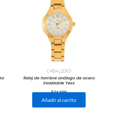
CABALLERO
lor
Reloj de hombre análogo de acero
inoxidable Yess
$
24.990
Añadir al carrito