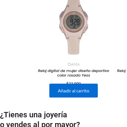
DAMA
Reloj digital de mujer diseño deportivo
Reloj
color rosado Yess
$
22.990
Añadir al carrito
¿Tienes una joyería
o vendes al por mayor?