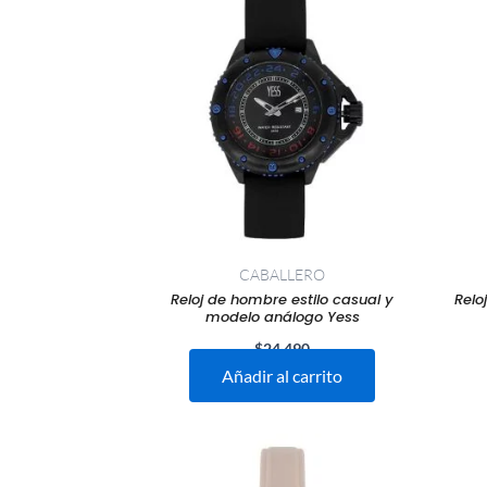
CABALLERO
Reloj de hombre estilo casual y
Relo
modelo análogo Yess
$
24.490
Añadir al carrito