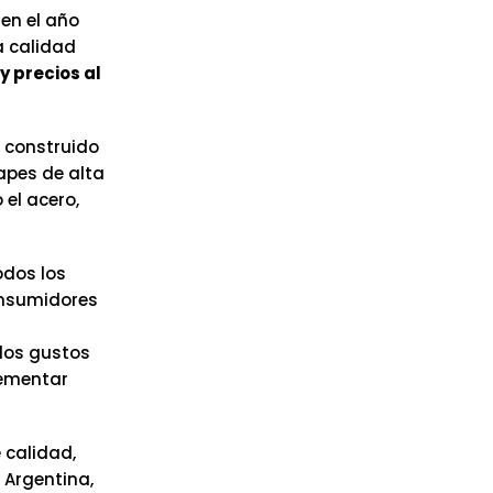
 en el año
a calidad
y precios al
 construido
apes de alta
el acero,
odos los
onsumidores
los gustos
lementar
 calidad,
 Argentina,