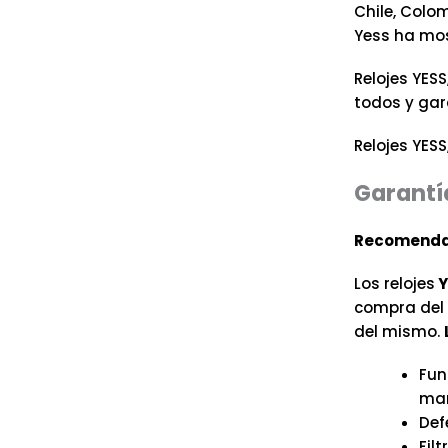
Chile, Colo
Yess ha mos
Relojes YESS
todos y gar
Relojes YESS
Garantí
Recomenda
Los relojes
Y
compra del r
del mismo.
Fun
man
Def
Fil