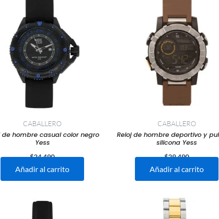
CABALLERO
CABALLERO
j de hombre casual color negro
Reloj de hombre deportivo y pu
Yess
silicona Yess
$
24.490
$
29.490
Añadir al carrito
Añadir al carrito