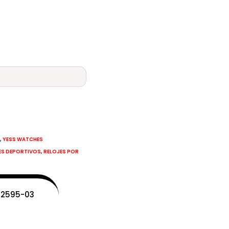
,
H
YESS WATCHES
,
ES DEPORTIVOS
RELOJES POR
S
P12595-03