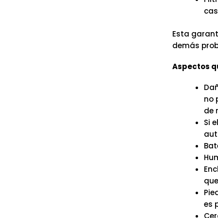
cas
Esta garant
demás probl
Aspectos qu
Dañ
no 
de 
Si 
aut
Bate
Hum
Enc
que 
Pie
es 
Cer