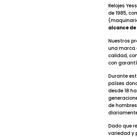
Relojes Yess
de 1985, co
(maquinaria
alcance de 
Nuestros pr
una marca c
calidad, co
con garantí
Durante est
países dond
desde 18 ha
generacione
de hombres 
diariamente
Dado que re
variedad y 