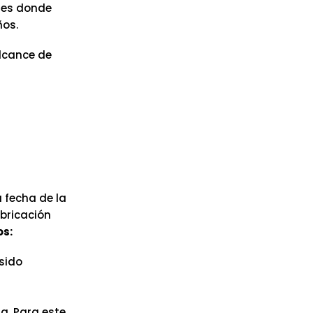
íses donde
ños.
alcance de
 fecha de la
abricación
os:
sido
a. Para este