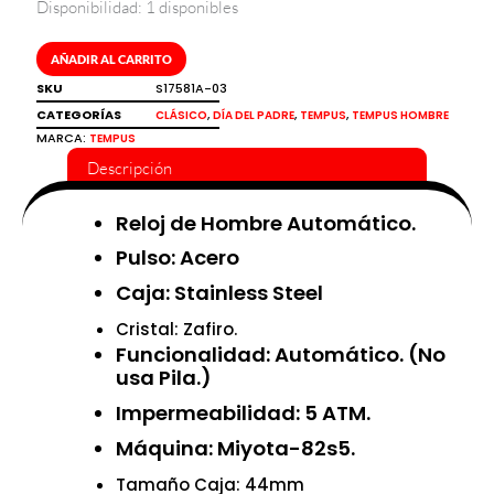
Disponibilidad:
1 disponibles
Reloj
de
hombre
AÑADIR AL CARRITO
automático
SKU
S17581A-03
de
CATEGORÍAS
,
,
,
CLÁSICO
DÍA DEL PADRE
TEMPUS
TEMPUS HOMBRE
color
MARCA:
TEMPUS
negro
Descripción
y
cobre
Tempus
Reloj de Hombre Automático.
cantidad
Pulso: Acero
Caja: Stainless Steel
Cristal: Zafiro.
Funcionalidad: Automático. (No
usa Pila.)
Impermeabilidad: 5 ATM.
Máquina: Miyota-82s5.
Tamaño Caja: 44mm