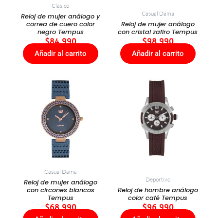
Clásico
Casual Dama
Reloj de mujer análogo y
correa de cuero color
Reloj de mujer análogo
negro Tempus
con cristal zafiro Tempus
$
84.990
$
98.990
Añadir al carrito
Añadir al carrito
Casual Dama
Deportivo
Reloj de mujer análogo
con circones blancos
Reloj de hombre análogo
Tempus
color café Tempus
$
68.990
$
96.990