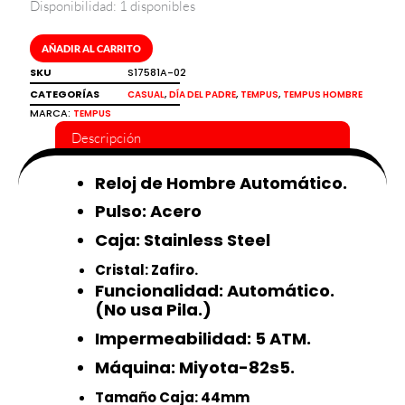
Disponibilidad:
1 disponibles
Reloj
de
hombre
AÑADIR AL CARRITO
automático
SKU
S17581A-02
color
CATEGORÍAS
,
,
,
CASUAL
DÍA DEL PADRE
TEMPUS
TEMPUS HOMBRE
negro
MARCA:
TEMPUS
y
Descripción
rojo
Tempus
cantidad
Reloj de Hombre Automático.
Pulso: Acero
Caja: Stainless Steel
Cristal: Zafiro.
Funcionalidad: Automático.
(No usa Pila.)
Impermeabilidad: 5 ATM.
Máquina: Miyota-82s5.
Tamaño Caja: 44mm