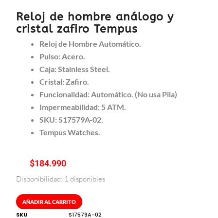
Reloj de hombre análogo y
cristal zafiro Tempus
Reloj de Hombre Automático.
Pulso: Acero.
Caja: Stainless Steel.
Cristal: Zafiro.
Funcionalidad: Automático. (No usa Pila)
Impermeabilidad: 5 ATM.
SKU: S17579A-02.
Tempus Watches.
$
184.990
Disponibilidad:
1 disponibles
Reloj
de
hombre
AÑADIR AL CARRITO
análogo
SKU
S17579A-02