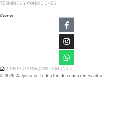
TERMINOS Y CONDICIONES
Síguenos
Facebook-
Instagram
Whatsapp
f
CONTACTANOs@WILLYJHONS.CL
© 2025 WillyJhons. Todos los derechos reservados.