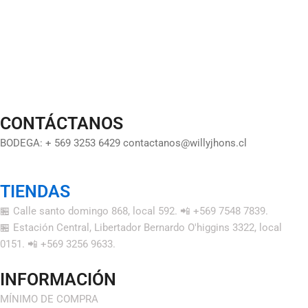
CONTÁCTANOS
BODEGA: + 569 3253 6429 contactanos@willyjhons.cl
TIENDAS
🏪 Calle santo domingo 868, local 592. 📲 +569 7548 7839.
🏪 Estación Central, Libertador Bernardo O'higgins 3322, local
0151. 📲 +569 3256 9633.
INFORMACIÓN
MÍNIMO DE COMPRA