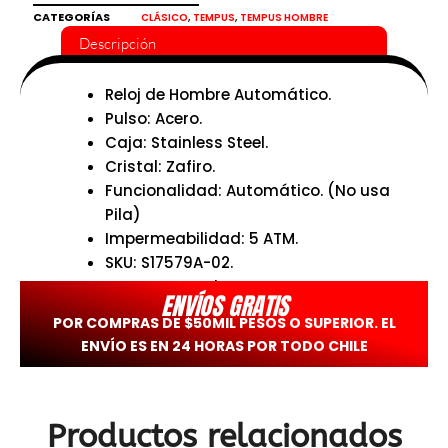
y
CATEGORÍAS
,
,
CLÁSICO
TEMPUS
TEMPUS HOMBRE
cristal
Descripción
zafiro
Tempus
cantidad
Reloj de Hombre Automático.
Pulso: Acero.
Caja: Stainless Steel.
Cristal: Zafiro.
Funcionalidad: Automático. (No usa
Pila)
Impermeabilidad: 5 ATM.
SKU: S17579A-02.
Tempus Watches.
ENVÍOS GRATIS
POR COMPRAS DE $50MIL PESOS O SUPERIOR. EL
ENVÍO ES EN 24 HORAS POR TODO CHILE
Productos relacionados