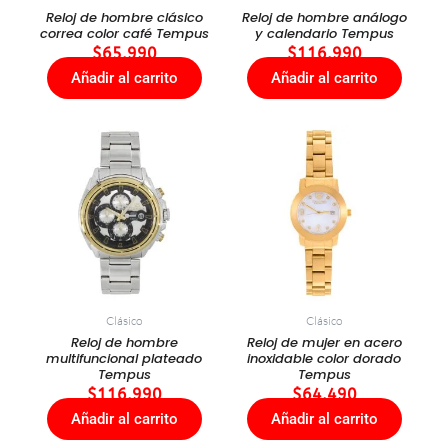
Reloj de hombre clásico
Reloj de hombre análogo
correa color café Tempus
y calendario Tempus
$
65.990
$
116.990
Añadir al carrito
Añadir al carrito
Clásico
Clásico
Reloj de hombre
Reloj de mujer en acero
multifuncional plateado
inoxidable color dorado
Tempus
Tempus
$
116.990
$
64.490
Añadir al carrito
Añadir al carrito