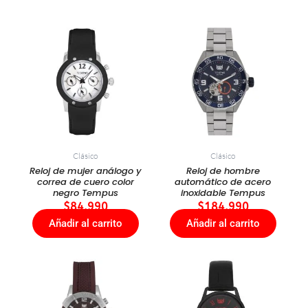
Clásico
Clásico
Reloj de mujer análogo y
Reloj de hombre
correa de cuero color
automático de acero
negro Tempus
inoxidable Tempus
$
84.990
$
184.990
Añadir al carrito
Añadir al carrito