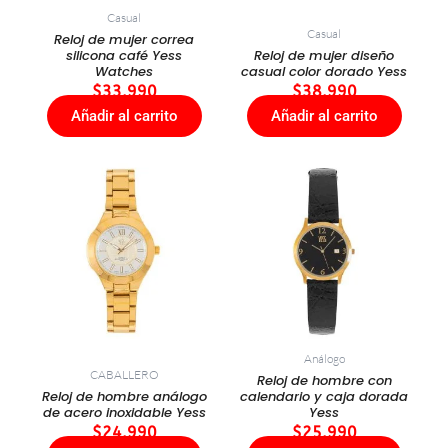
Casual
Casual
Reloj de mujer correa
silicona café Yess
Reloj de mujer diseño
Watches
casual color dorado Yess
$
33.990
$
38.990
Añadir al carrito
Añadir al carrito
Análogo
CABALLERO
Reloj de hombre con
Reloj de hombre análogo
calendario y caja dorada
de acero inoxidable Yess
Yess
$
24.990
$
25.990