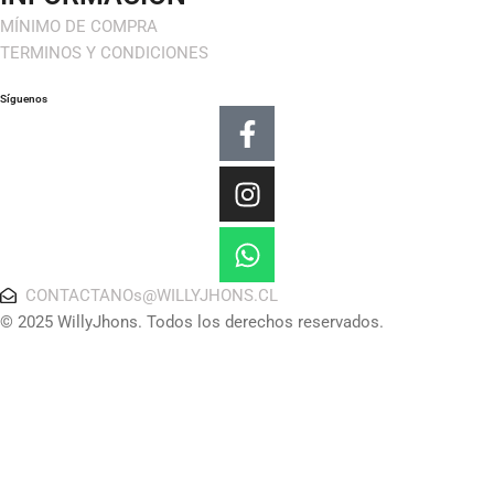
MÍNIMO DE COMPRA
TERMINOS Y CONDICIONES
Síguenos
Facebook-
Instagram
Whatsapp
f
CONTACTANOs@WILLYJHONS.CL
© 2025 WillyJhons. Todos los derechos reservados.