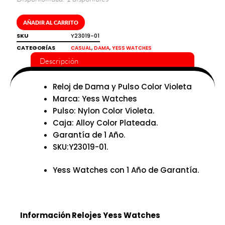
Reloj
de
dama
AÑADIR AL CARRITO
pulso
SKU
Y23019-01
color
CATEGORÍAS
,
,
CASUAL
DAMA
YESS WATCHES
violeta
Descripción
Yess
Watches
cantidad
Reloj de Dama y Pulso Color Violeta
Marca: Yess Watches
Pulso: Nylon Color Violeta.
Caja: Alloy Color Plateada.
Garantía de 1 Año.
SKU:Y23019-01.
Yess Watches con 1 Año de Garantía.
Información Relojes Yess Watches