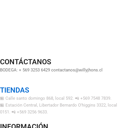
CONTÁCTANOS
BODEGA: + 569 3253 6429 contactanos@willyjhons.cl
TIENDAS
🏪 Calle santo domingo 868, local 592. 📲 +569 7548 7839.
🏪 Estación Central, Libertador Bernardo O'higgins 3322, local
0151. 📲 +569 3256 9633.
INFORMACIÓN