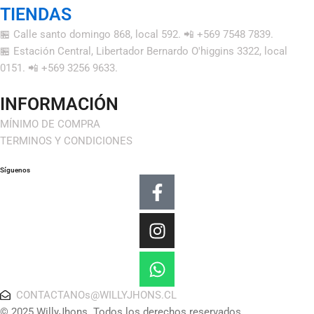
TIENDAS
🏪 Calle santo domingo 868, local 592. 📲 +569 7548 7839.
🏪 Estación Central, Libertador Bernardo O'higgins 3322, local
0151. 📲 +569 3256 9633.
INFORMACIÓN
MÍNIMO DE COMPRA
TERMINOS Y CONDICIONES
Síguenos
Facebook-
Instagram
Whatsapp
f
CONTACTANOs@WILLYJHONS.CL
© 2025 WillyJhons. Todos los derechos reservados.