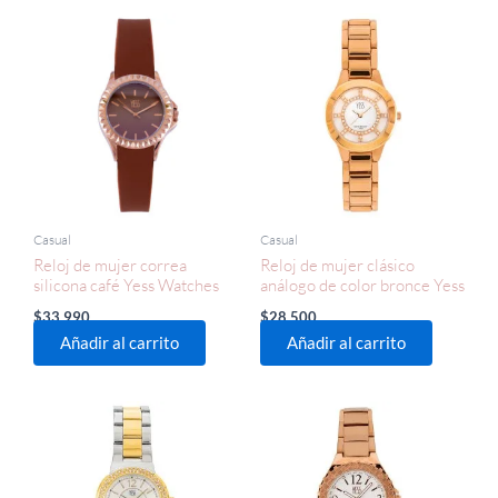
Casual
Casual
Reloj de mujer correa
Reloj de mujer clásico
silicona café Yess Watches
análogo de color bronce Yess
$
33.990
$
28.500
Añadir al carrito
Añadir al carrito