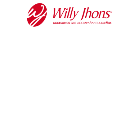
Ir
al
contenido