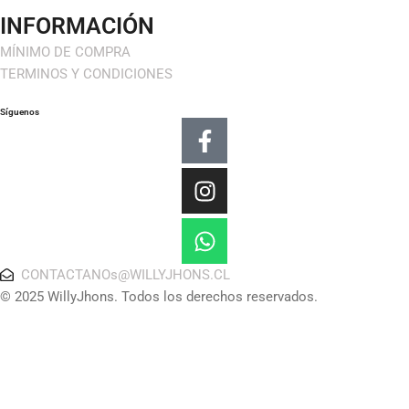
INFORMACIÓN
MÍNIMO DE COMPRA
TERMINOS Y CONDICIONES
Síguenos
Facebook-
Instagram
Whatsapp
f
CONTACTANOs@WILLYJHONS.CL
© 2025 WillyJhons. Todos los derechos reservados.