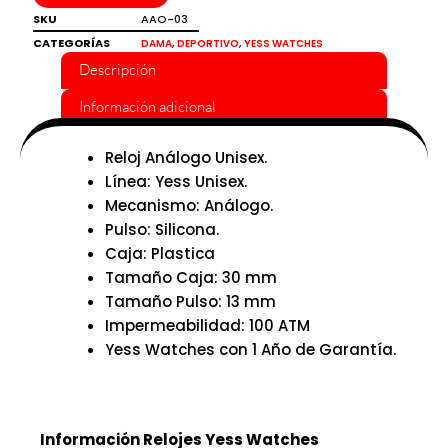
100
SKU
AAO-03
ATM
CATEGORÍAS
,
,
DAMA
DEPORTIVO
YESS WATCHES
Yess
Descripción
Watches
cantidad
Información adicional
Reloj Análogo Unisex.
Línea: Yess Unisex.
Mecanismo: Análogo.
Pulso: Silicona.
Caja: Plastica
Tamaño Caja: 30 mm
Tamaño Pulso: 13 mm
Impermeabilidad: 100 ATM
Yess Watches con 1 Año de Garantía.
Información Relojes Yess Watches