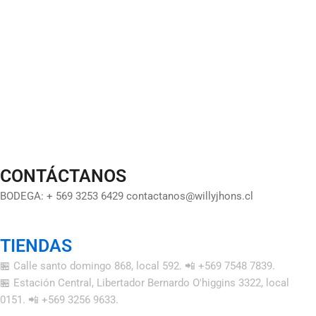
CONTÁCTANOS
BODEGA: + 569 3253 6429 contactanos@willyjhons.cl
TIENDAS
🏪 Calle santo domingo 868, local 592. 📲 +569 7548 7839.
🏪 Estación Central, Libertador Bernardo O'higgins 3322, local
0151. 📲 +569 3256 9633.