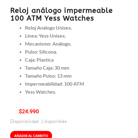
Reloj análogo impermeable
100 ATM Yess Watches
Reloj Análogo Unisex.
Línea: Yess Unisex.
Mecanismo: Análogo.
Pulso: Silicona.
Caja: Plastica
Tamaño Caja: 30 mm
Tamaño Pulso: 13 mm
Impermeabilidad: 100 ATM
Yess Watches.
$
24.990
Disponibilidad:
1 disponibles
Reloj
análogo
impermeable
AÑADIR AL CARRITO