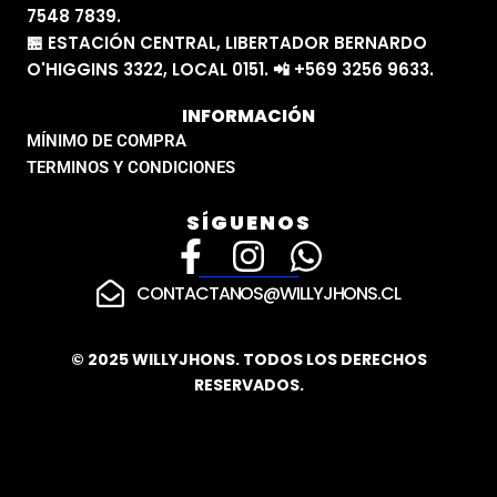
7548 7839.
🏪 ESTACIÓN CENTRAL, LIBERTADOR BERNARDO
O'HIGGINS 3322, LOCAL 0151. 📲 +569 3256 9633.
INFORMACIÓN
MÍNIMO DE COMPRA
TERMINOS Y CONDICIONES
SÍGUENOS
F
I
W
a
n
h
CONTACTANOS@WILLYJHONS.CL
c
s
a
e
t
t
© 2025 WILLYJHONS. TODOS LOS DERECHOS
RESERVADOS.
b
a
s
o
g
a
o
r
p