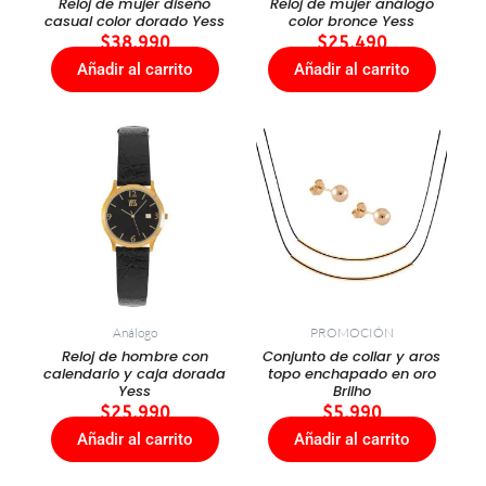
Reloj de mujer diseño
Reloj de mujer análogo
casual color dorado Yess
color bronce Yess
$
38.990
$
25.490
Añadir al carrito
Añadir al carrito
Análogo
PROMOCIÓN
Reloj de hombre con
Conjunto de collar y aros
calendario y caja dorada
topo enchapado en oro
Yess
Brilho
$
25.990
$
5.990
Añadir al carrito
Añadir al carrito