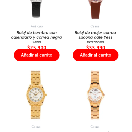
Análogo
Casual
Reloj de hombre con
Reloj de mujer correa
calendario y correa negra
silicona café Yess
Yess
Watches
$
25.900
$
33.990
Añadir al carrito
Añadir al carrito
Casual
Casual