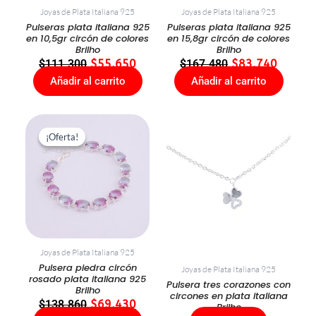
Joyas de Plata Italiana 925
Joyas de Plata Italiana 925
Pulseras plata italiana 925
Pulseras plata italiana 925
en 10,5gr circón de colores
en 15,8gr circón de colores
Brilho
Brilho
$
111.300
$
55.650
$
167.480
$
83.740
Añadir al carrito
Añadir al carrito
El
El
precio
precio
¡Oferta!
¡Oferta!
original
actual
era:
es:
$138.860.
$69.430.
Joyas de Plata Italiana 925
Pulsera piedra circón
Joyas de Plata Italiana 925
rosado plata italiana 925
Pulsera tres corazones con
Brilho
circones en plata italiana
$
138.860
$
69.430
Brilho