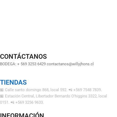
CONTÁCTANOS
BODEGA: + 569 3253 6429 contactanos@willyjhons.cl
TIENDAS
🏪 Calle santo domingo 868, local 592. 📲 +569 7548 7839.
🏪 Estación Central, Libertador Bernardo O'higgins 3322, local
0151. 📲 +569 3256 9633.
INFORMACIÓN