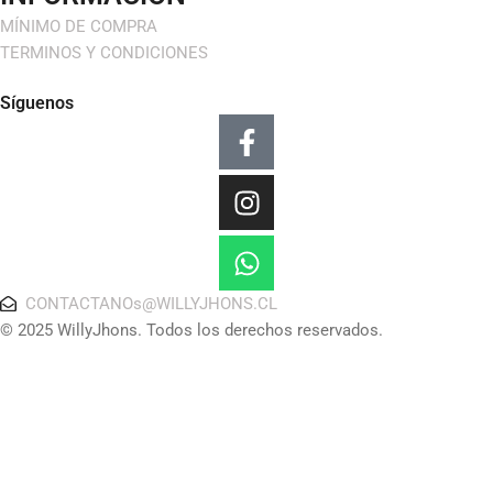
MÍNIMO DE COMPRA
TERMINOS Y CONDICIONES
Síguenos
Facebook-
Instagram
Whatsapp
f
CONTACTANOs@WILLYJHONS.CL
© 2025 WillyJhons. Todos los derechos reservados.