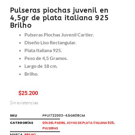
Pulseras piochas juvenil en
4,5gr de plata italiana 925
Brilho
Pulseras Piochas Juvenil Cartier.
Diseño Liso Rectangular.
Plata Italiana 925.
Peso de 4,5 Gramos.
Largo de 18 cm.
Brilho.
$
25.200
Sin existencias
SKU
PPU1722003-4,5GR|18CM
CATEGORÍAS
,
,
DÍA DEL PADRE
JOYAS DE PLATA ITALIANA 925
PULSERAS
MARCA:
BRILHO