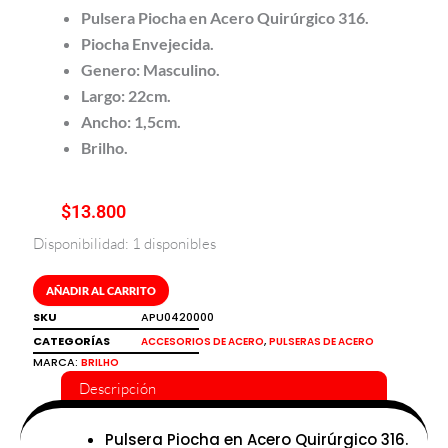
Pulsera Piocha en Acero Quirúrgico 316.
Piocha Envejecida.
Genero: Masculino.
Largo: 22cm.
Ancho: 1,5cm.
Brilho.
$
13.800
Disponibilidad:
1 disponibles
Pulsera
piocha
gruesa
AÑADIR AL CARRITO
en
SKU
APU0420000
acero
CATEGORÍAS
,
ACCESORIOS DE ACERO
PULSERAS DE ACERO
quirúrgico
MARCA:
BRILHO
316
Descripción
Brilho
cantidad
Pulsera Piocha en Acero Quirúrgico 316.