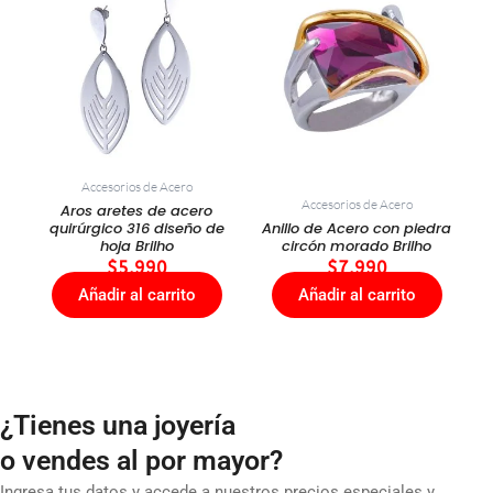
Accesorios de Acero
Accesorios de Acero
Aros aretes de acero
quirúrgico 316 diseño de
Anillo de Acero con piedra
hoja Brilho
circón morado Brilho
$
5.990
$
7.990
Añadir al carrito
Añadir al carrito
¿Tienes una joyería
o vendes al por mayor?
Ingresa tus datos y accede a nuestros precios especiales y