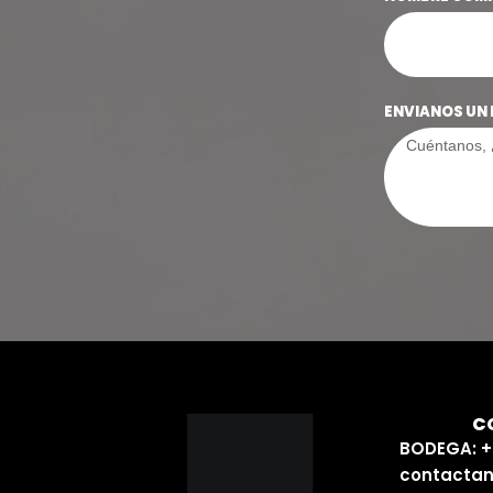
ENVIANOS UN 
C
BODEGA: +
contactan