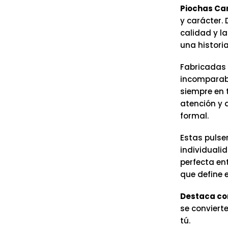
Piochas Car
y carácter.
calidad y l
una histori
Fabricadas
incomparable
siempre en t
atención y 
formal.
Estas pulse
individualid
perfecta en
que define el
Destaca co
se conviert
tú.