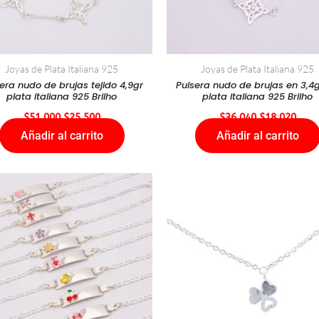
Joyas de Plata Italiana 925
Joyas de Plata Italiana 925
era nudo de brujas tejido 4,9gr
Pulsera nudo de brujas en 3,4
plata italiana 925 Brilho
plata italiana 925 Brilho
$
51.000
$
25.500
$
36.040
$
18.020
Añadir al carrito
Añadir al carrito