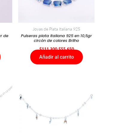
Joyas de Plata Italiana 925
gr de
Pulseras plata italiana 925 en 10,5gr
circón de colores Brilho
$
111.300
$
55.650
Añadir al carrito