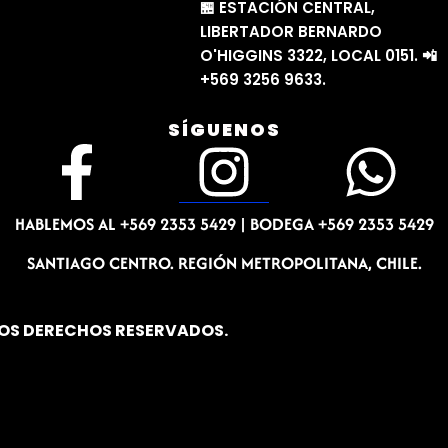
🏪 ESTACIÓN CENTRAL,
LIBERTADOR BERNARDO
O'HIGGINS 3322, LOCAL 0151. 📲
+569 3256 9633.
SÍGUENOS
F
I
W
a
n
h
HABLEMOS AL +569 2353 5429 |
BODEGA +569 2353 5429
c
s
a
SANTIAGO CENTRO. REGIÓN METROPOLITANA, CHILE.
e
t
t
LOS DERECHOS RESERVADOS.
b
a
s