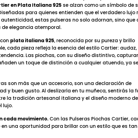
tier en Plata Italiana 925
se alzan como un símbolo de s
 Diseñadas para quienes entienden que el verdadero lujo r
a autenticidad, estas pulseras no solo adornan, sino que
a de elegancia atemporal.
 con
plata italiana 925
, reconocida por su pureza y brillo
, cada pieza refleja la esencia del estilo Cartier: audaz,
endencia. Las piochas, con su diseño distintivo, capturan
añaden un toque de distinción a cualquier atuendo, ya s
ras son más que un accesorio, son una declaración de
ad y buen gusto. Al deslizarla en tu muñeca, sentirás la f
tre la tradición artesanal italiana y el diseño moderno 
 lujo.
n cada movimiento.
Con las Pulseras Piochas Cartier, ca
e en una oportunidad para brillar con un estilo que es ta