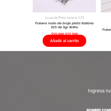
Joyas de Plata Italiana 925
Pulsera nudo de bruja plata italiana
925 de 5gr Brilho
Pulse
$
55.000
$
27.500
Añadir al carrito
Ingresa tu
NOMBRE COM