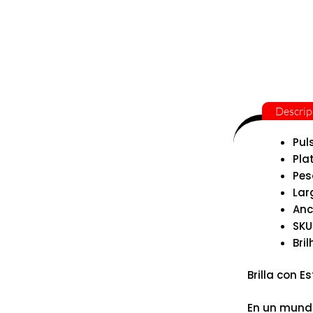
Descrip
Pul
Pla
Pes
Lar
Anc
SKU
Bril
Brilla con E
En un mundo