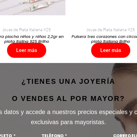
Joyas de Plata Italiana 925
Joyas de Plata Italiana 925
ra piocha niños y niñas 2,2gr en
Pulsera tres corazones con circ
plata italina 925 Brilho
plata italiana Brilho
Leer más
Leer más
¿TIENES UNA JOYERÍA
O VENDES AL POR MAYOR?
s datos y accede a nuestros precios especiales y 
exclusivas para mayoristas.
PLETO
TELÉFONO
CORREO E