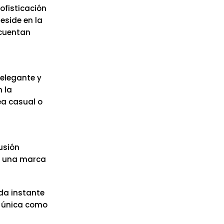
ofisticación
eside en la
 cuentan
 elegante y
 la
ea casual o
usión
de una marca
da instante
n única como