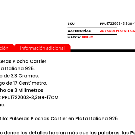
SKU
PPU1722003-3,3GR
CATEGORÍAS
JOYAS DE PLATA ITAL
MARCA:
BRILHO
ción
Información adicional
seras Piocha Cartier.
ta Italiana 925.
o de 3,3 Gramos.
go de 17 Centímetro.
ho de 3 Milímetros
: PPU1722003-3,3GR-17CM.
ho.
stilo: Pulseras Piochas Cartier en Plata Italiana 925
 donde los detalles hablan más que las palabras, las
P