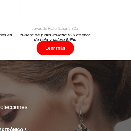
Joyas de Plata Italiana 925
ones en
Pulsera de plata Italiana 925 diseños
de hoja y esfera Brilho
Leer más
colecciones
LECTRÓNICO