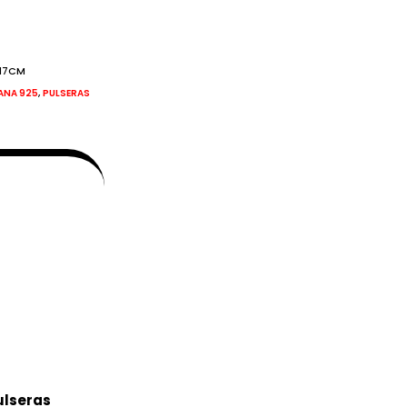
-17CM
,
IANA 925
PULSERAS
ulseras