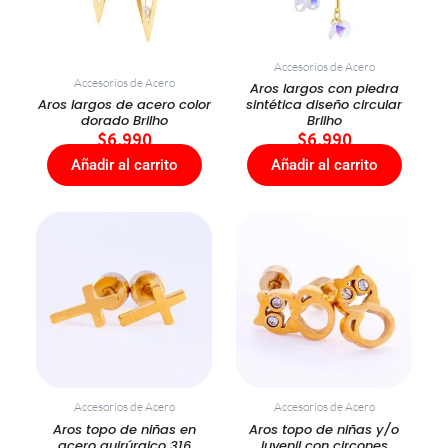
Accesorios de Acero
Accesorios de Acero
Aros largos con piedra
Aros largos de acero color
sintética diseño circular
dorado Brilho
Brilho
$
6.990
$
6.990
Añadir al carrito
Añadir al carrito
Accesorios de Acero
Accesorios de Acero
Aros topo de niñas en
Aros topo de niñas y/o
acero quirúrgico 316
juvenil con circones