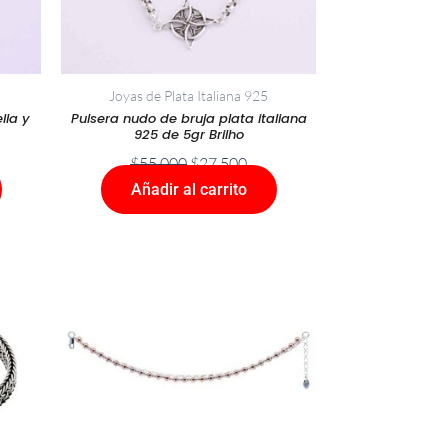
Joyas de Plata Italiana 925
lla y
Pulsera nudo de bruja plata italiana
925 de 5gr Brilho
$
55.000
$
27.500
Añadir al carrito