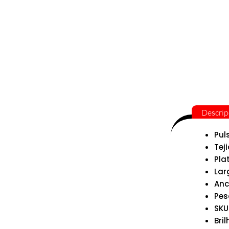
Descrip
Pul
Tej
Pla
Lar
Anc
Pes
SKU
Bril