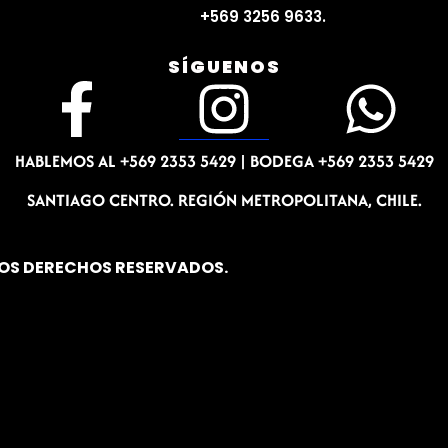
+569 3256 9633.
SÍGUENOS
F
I
W
a
n
h
HABLEMOS AL +569 2353 5429 |
BODEGA +569 2353 5429
c
s
a
SANTIAGO CENTRO. REGIÓN METROPOLITANA, CHILE.
e
t
t
LOS DERECHOS RESERVADOS.
b
a
s
o
g
a
o
r
p