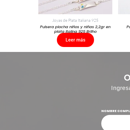
Joyas de Plata Italiana 925
Pulsera piocha niños y niñas 2,2gr en
P
plata italina 925 Brilho
Leer más
Ingres
NOMBRE COMP