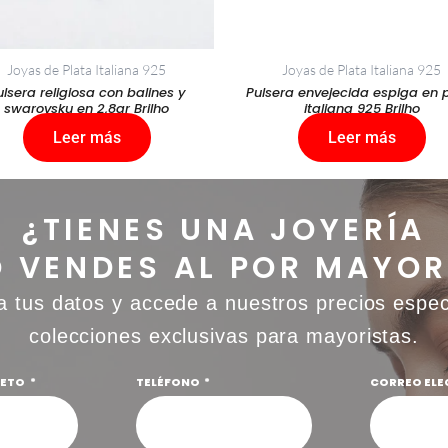
Joyas de Plata Italiana 925
Joyas de Plata Italiana 925
ulsera religiosa con balines y
Pulsera envejecida espiga en 
swarovsku en 2,8gr Brilho
italiana 925 Brilho
Leer más
Leer más
¿TIENES UNA JOYERÍA
O VENDES AL POR MAYOR
a tus datos y accede a nuestros precios espec
colecciones exclusivas para mayoristas.
LETO
TELÉFONO
CORREO EL