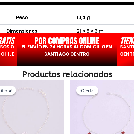
Peso
10,4 g
Dimensiones
21 × 8 × 3 m
RATIS
POR COMPRAS ONLINE
TIEN
ESOS O
EL ENVÍO EN 24 HORAS AL DOMICILIO EN
SANT
 CHILE
SANTIAGO CENTRO
CENTR
Productos relacionados
El
El
El
El
Oferta!
Oferta!
¡Oferta!
¡Oferta!
precio
precio
precio
prec
original
actual
original
actu
era:
es:
era:
es:
$36.040.
$18.020.
$15.900.
$7.9