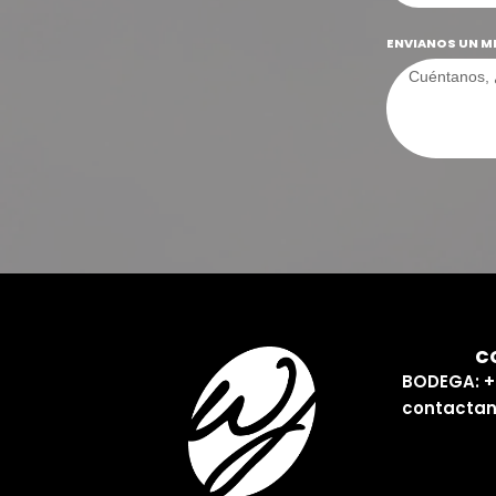
ENVIANOS UN M
C
BODEGA: +
contactan