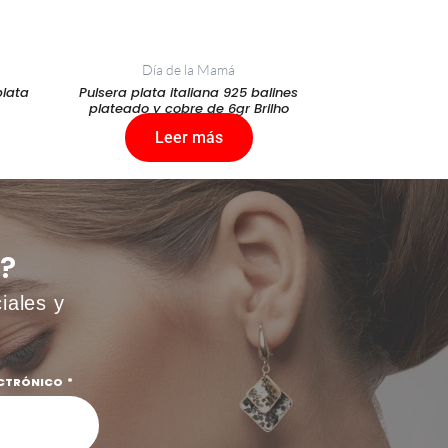
Día de la Mamá
plata
Pulsera plata italiana 925 balines
plateado y cobre de 6gr Brilho
Leer más
?
iales y
ECTRÓNICO