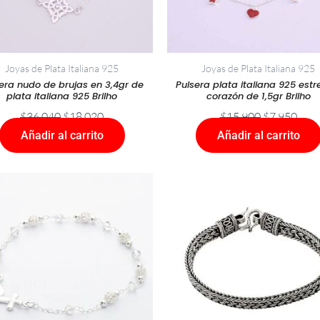
Joyas de Plata Italiana 925
Joyas de Plata Italiana 925
era nudo de brujas en 3,4gr de
Pulsera plata italiana 925 estre
plata italiana 925 Brilho
corazón de 1,5gr Brilho
$
36.040
$
18.020
$
15.900
$
7.950
Añadir al carrito
Añadir al carrito