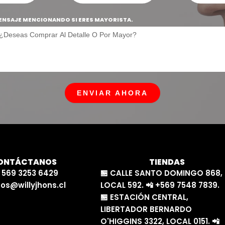
ENSAJE MENCIONANDO SI ERES MAYORISTA.
ENVIAR AHORA
ONTÁCTANOS
TIENDAS
 569 3253 6429
🏪 CALLE SANTO DOMINGO 868,
os@willyjhons.cl
LOCAL 592. 📲 +569 7548 7839.
🏪 ESTACIÓN CENTRAL,
LIBERTADOR BERNARDO
O'HIGGINS 3322, LOCAL 0151. 📲