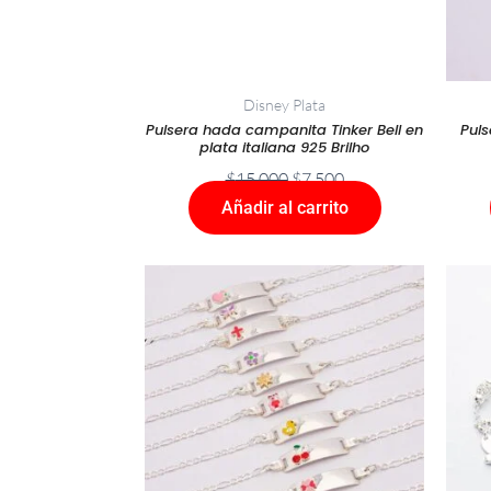
Disney Plata
Pulsera hada campanita Tinker Bell en
Puls
plata italiana 925 Brilho
$
15.000
$
7.500
Añadir al carrito