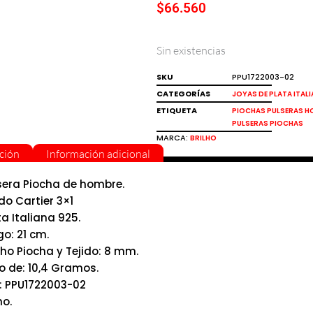
$
66.560
Sin existencias
SKU
PPU1722003-02
CATEGORÍAS
JOYAS DE PLATA ITAL
ETIQUETA
PIOCHAS PULSERAS 
PULSERAS PIOCHAS
MARCA:
BRILHO
ción
Información adicional
sera Piocha de hombre.
ido Cartier 3×1
ta Italiana 925.
go: 21 cm.
ho Piocha y Tejido: 8 mm.
o de: 10,4 Gramos.
: PPU1722003-02
ho.