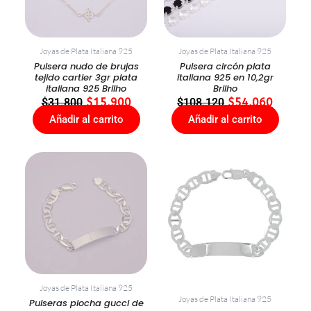
Joyas de Plata Italiana 925
Joyas de Plata Italiana 925
Pulsera nudo de brujas
Pulsera circón plata
tejido cartier 3gr plata
italiana 925 en 10,2gr
italiana 925 Brilho
Brilho
$
31.800
$
15.900
$
108.120
$
54.060
Añadir al carrito
Añadir al carrito
Joyas de Plata Italiana 925
Joyas de Plata Italiana 925
Pulseras piocha gucci de