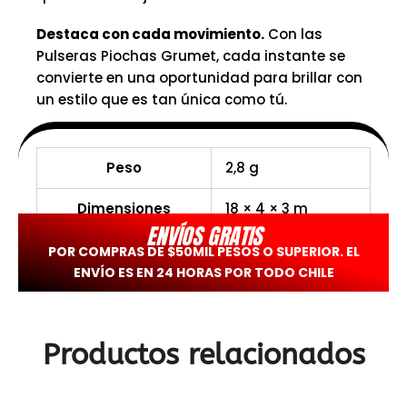
Destaca con cada movimiento.
Con las
Pulseras Piochas Grumet, cada instante se
convierte en una oportunidad para brillar con
un estilo que es tan única como tú.
Peso
2,8 g
Dimensiones
18 × 4 × 3 m
ENVÍOS GRATIS
POR COMPRAS DE $50MIL PESOS O SUPERIOR. EL
ENVÍO ES EN 24 HORAS POR TODO CHILE
Productos relacionados
El
El
El
El