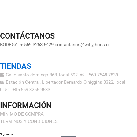
CONTÁCTANOS
BODEGA: + 569 3253 6429 contactanos@willyjhons.cl
TIENDAS
🏪 Calle santo domingo 868, local 592. 📲 +569 7548 7839.
🏪 Estación Central, Libertador Bernardo O'higgins 3322, local
0151. 📲 +569 3256 9633.
INFORMACIÓN
MÍNIMO DE COMPRA
TERMINOS Y CONDICIONES
Síguenos