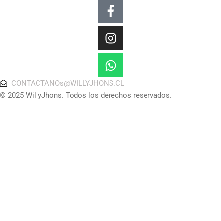
Facebook-
Instagram
Whatsapp
f
CONTACTANOs@WILLYJHONS.CL
© 2025 WillyJhons. Todos los derechos reservados.