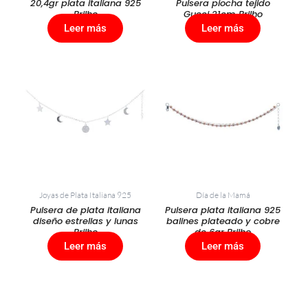
20,4gr plata italiana 925
Pulsera piocha tejido
Brilho
Gucci 21cm Brilho
Leer más
Leer más
Joyas de Plata Italiana 925
Día de la Mamá
Pulsera de plata italiana
Pulsera plata italiana 925
diseño estrellas y lunas
balines plateado y cobre
Brilho
de 6gr Brilho
Leer más
Leer más