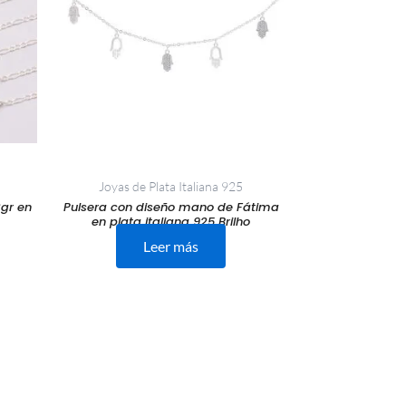
Joyas de Plata Italiana 925
2gr en
Pulsera con diseño mano de Fátima
en plata italiana 925 Brilho
Leer más