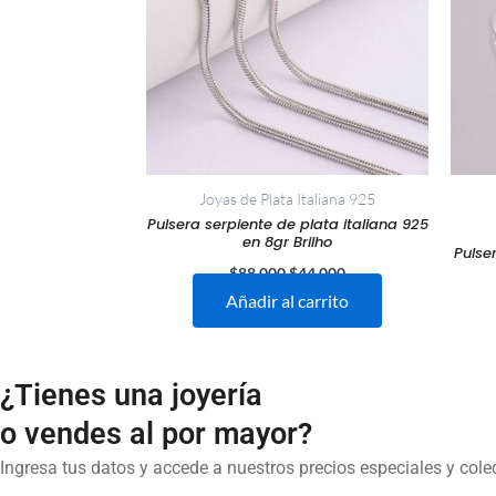
Joyas de Plata Italiana 925
Pulsera serpiente de plata italiana 925
en 8gr Brilho
Pulse
$
88.000
$
44.000
Añadir al carrito
¿Tienes una joyería
o vendes al por mayor?
Ingresa tus datos y accede a nuestros precios especiales y col