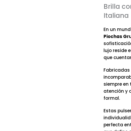
Brilla c
Italiana
En un mundo
Piochas Gru
sofisticaci
lujo reside 
que cuentan
Fabricadas
incomparabl
siempre en t
atención y 
formal.
Estas pulse
individualid
perfecta en