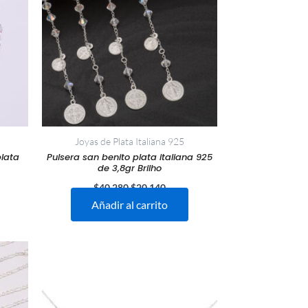
430.
$40.280.
$20.140.
Joyas de Plata Italiana 925
plata
Pulsera san benito plata italiana 925
de 3,8gr Brilho
$
40.280
$
20.140
Añadir al carrito