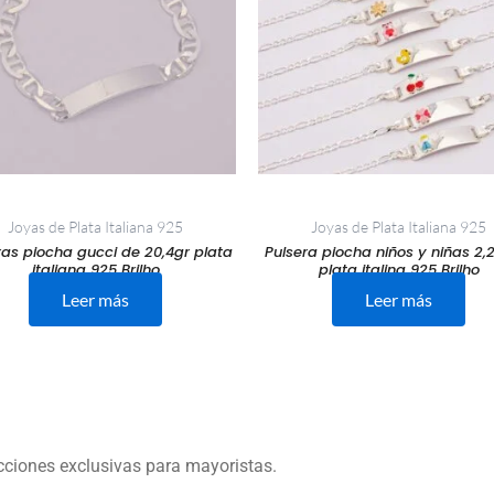
Joyas de Plata Italiana 925
Joyas de Plata Italiana 925
ras piocha gucci de 20,4gr plata
Pulsera piocha niños y niñas 2,
italiana 925 Brilho
plata italina 925 Brilho
Leer más
Leer más
ecciones exclusivas para mayoristas.