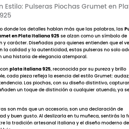
on Estilo: Pulseras Piochas Grumet en Pla
 925
 donde los detalles hablan más que las palabras, las
P
met en Plata Italiana 925
se alzan como un símbolo de
ón y carácter. Diseñadas para quienes entienden que el v
en la calidad y la autenticidad, estas pulseras no solo ad
 una historia de elegancia atemporal.
 con
plata italiana 925
, reconocida por su pureza y brillo
e, cada pieza refleja la esencia del estilo Grumet: audaz
endencia. Las piochas, con su diseño distintivo, capturan
añaden un toque de distinción a cualquier atuendo, ya s
ras son más que un accesorio, son una declaración de
ad y buen gusto. Al deslizarla en tu muñeca, sentirás la f
tre la tradición artesanal italiana y el diseño moderno 