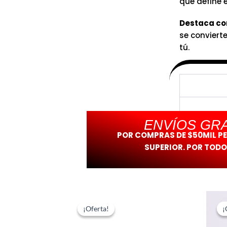
que define el
Destaca co
se conviert
tú.
ENVÍOS GRA
POR COMPRAS DE $50MIL P
SUPERIOR. POR TODO
El
El
precio
precio
¡Oferta!
¡Oferta!
¡
¡
original
actual
era:
es: