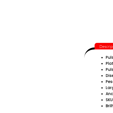
Descrip
Pul
Pla
Pul
Dis
Pes
Lar
Anc
SKU
Bril