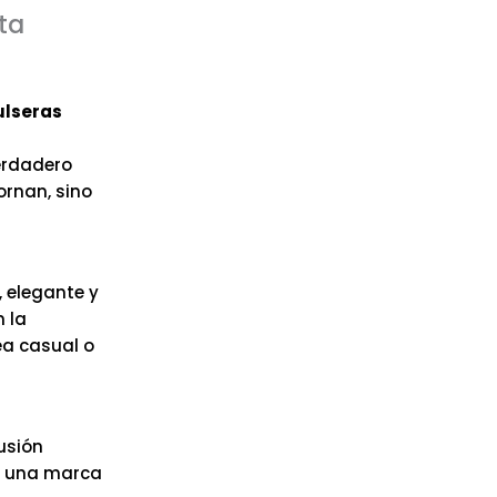
ta
ulseras
erdadero
ornan, sino
, elegante y
 la
ea casual o
usión
de una marca