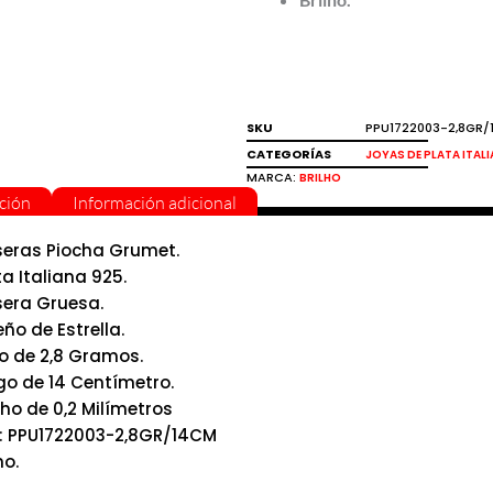
SKU
PPU1722003-2,8GR
CATEGORÍAS
JOYAS DE PLATA ITAL
MARCA:
BRILHO
ción
Información adicional
seras Piocha Grumet.
ta Italiana 925.
sera Gruesa.
eño de Estrella.
o de 2,8 Gramos.
go de 14 Centímetro.
ho de 0,2 Milímetros
: PPU1722003-2,8GR/14CM
ho.