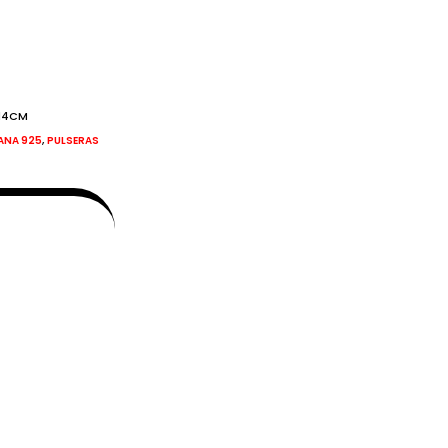
/14CM
,
IANA 925
PULSERAS