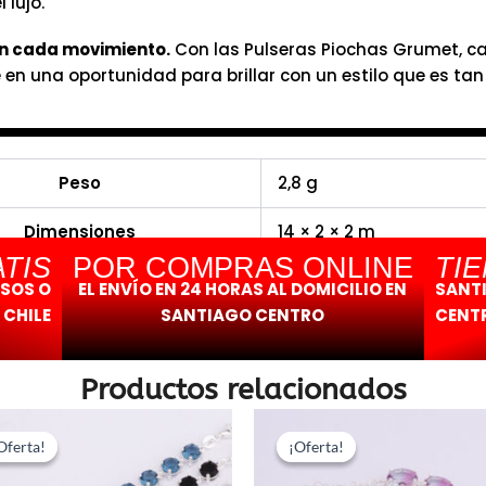
 lujo.
n cada movimiento.
Con las Pulseras Piochas Grumet, c
e en una oportunidad para brillar con un estilo que es ta
Peso
2,8 g
Dimensiones
14 × 2 × 2 m
TIS
POR COMPRAS ONLINE
TI
ESOS O
EL ENVÍO EN 24 HORAS AL DOMICILIO EN
SANT
 CHILE
SANTIAGO CENTRO
CENTR
Productos relacionados
El
El
El
El
precio
precio
precio
prec
Oferta!
Oferta!
¡Oferta!
¡Oferta!
original
actual
original
actu
era:
es:
era:
es: