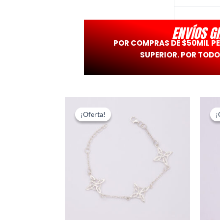
ENVÍOS G
POR COMPRAS DE $50MIL P
SUPERIOR. POR TODO
El
El
precio
precio
¡Oferta!
¡Oferta!
¡
¡
original
actual
era:
es:
$51.000.
$25.500.