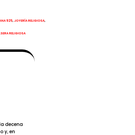
,
,
IANA 925
JOYERÍA RELIGIOSA
LSERA RELIGIOSA
ola decena
o y, en