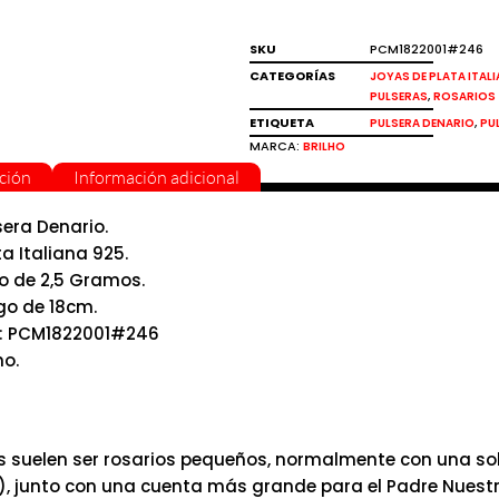
SKU
PCM1822001#246
CATEGORÍAS
JOYAS DE PLATA ITAL
,
PULSERAS
ROSARIOS
ETIQUETA
,
PULSERA DENARIO
PU
MARCA:
BRILHO
ción
Información adicional
sera Denario.
ta Italiana 925.
o de 2,5 Gramos.
go de 18cm.
: PCM1822001#246
ho.
s suelen ser rosarios pequeños, normalmente con una s
), junto con una cuenta más grande para el Padre Nuestr