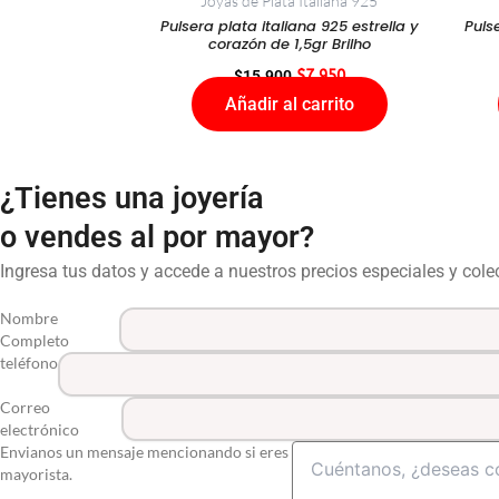
Joyas de Plata Italiana 925
Pulsera plata italiana 925 estrella y
Puls
corazón de 1,5gr Brilho
$
15.900
$
7.950
Añadir al carrito
¿Tienes una joyería
o vendes al por mayor?
Ingresa tus datos y accede a nuestros precios especiales y col
Nombre
Completo
teléfono
Correo
electrónico
Envianos un mensaje mencionando si eres
mayorista.