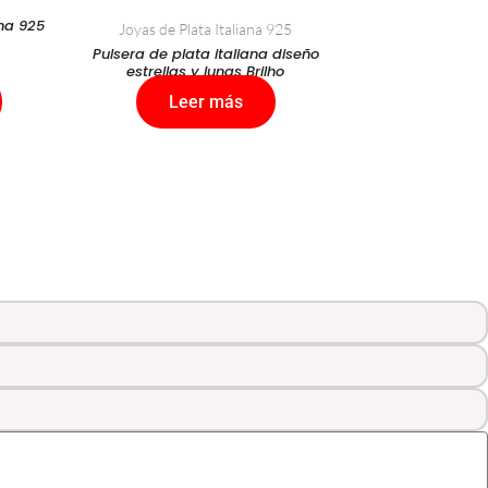
ana 925
Joyas de Plata Italiana 925
Pulsera de plata italiana diseño
estrellas y lunas Brilho
Leer más