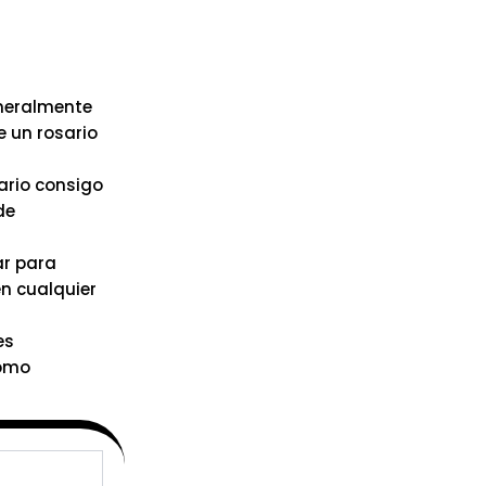
eneralmente
 un rosario
ario consigo
de
ar para
en cualquier
es
como