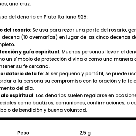
os, una cruz.
uso del denario en Plata Italiana 925:
o del rosario
: Se usa para rezar una parte del rosario, g
 decena (10 avemarías) en lugar de las cinco decenas de
pleto.
tección y guía espiritual
: Muchas personas llevan el den
o un símbolo de protección divina o como una manera 
tener su fe cercana.
ordatorio de la fe
: Al ser pequeño y portátil, se puede us
ordar a la persona su compromiso con la oración y la fe 
ento del día.
alo espiritual
: Los denarios suelen regalarse en ocasion
eciales como bautizos, comuniones, confirmaciones, o 
bolo de bendición y buena voluntad.
Peso
2,5 g