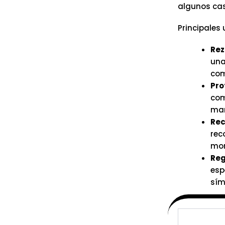
algunos cas
Principales 
Rez
una
com
Pro
com
man
Rec
rec
mom
Reg
esp
sím