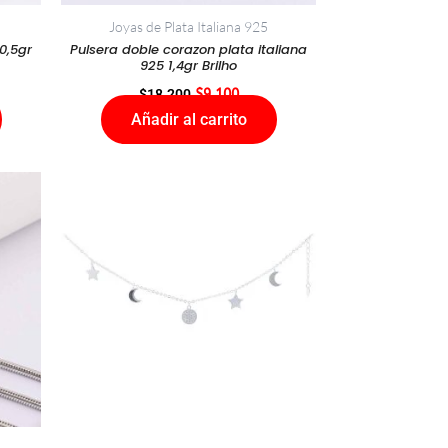
Joyas de Plata Italiana 925
0,5gr
Pulsera doble corazon plata italiana
925 1,4gr Brilho
$
18.200
$
9.100
Añadir al carrito
io
al
000.