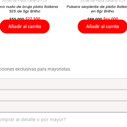
Joyas de Plata Italiana 925
Joyas de Plata Italiana 925
era nudo de bruja plata italiana
Pulsera serpiente de plata itali
925 de 5gr Brilho
en 8gr Brilho
$
55.000
$
27.500
$
88.000
$
44.000
Añadir al carrito
Añadir al carrito
ecciones exclusivas para mayoristas.