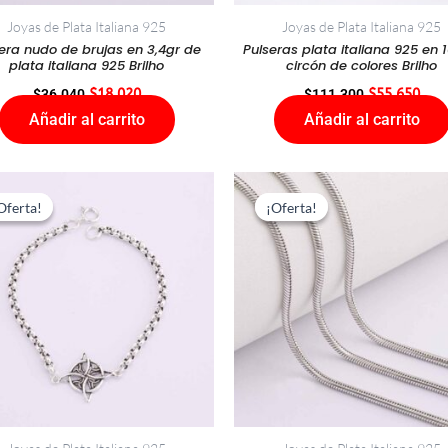
Joyas de Plata Italiana 925
Joyas de Plata Italiana 925
era nudo de brujas en 3,4gr de
Pulseras plata italiana 925 en 1
plata italiana 925 Brilho
circón de colores Brilho
$
36.040
$
18.020
$
111.300
$
55.650
Añadir al carrito
Añadir al carrito
El
El
El
El
precio
precio
precio
prec
Oferta!
Oferta!
¡Oferta!
¡Oferta!
original
actual
original
actu
era:
es:
era:
es:
$55.000.
$27.500.
$88.000.
$44.