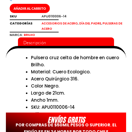
+
cuero
AÑADIR AL CARRITO
Brilho
SKU
APU0110006-14
cantidad
CATEGORÍAS
,
,
ACCESORIOS DE ACERO
DÍA DEL PADRE
PULSERAS DE
ACERO
MARCA:
BRILHO
Descripción
Pulsera cruz celta de hombre en cuero
Brilho.
Material: Cuero Ecologico.
Acero Quirúrgico 316.
Color Negro.
Largo de 21cm.
Ancho 1mm.
SKU: APU0110006-14
Brilho.
ENVÍOS GRATIS
POR COMPRAS DE $50MIL PESOS O SUPERIOR. EL
ENVÍO ES EN 24 HORAS POR TODO CHILE