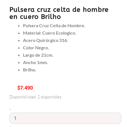
Pulsera cruz celta de hombre
en cuero Brilho
Pulsera Cruz Celta de Hombre.
Material: Cuero Ecologico.
Acero Quirúrgico 316.
Color Negro.
Largo de 21cm.
Ancho 1mm.
Brilho.
$
7.490
Disponibilidad:
2 disponibles
Pulsera
cruz
-
celta
de
hombre
en