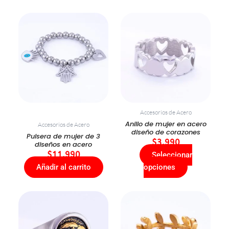
Este
producto
tiene
múltiples
variantes.
Las
opciones
se
Accesorios de Acero
pueden
Anillo de mujer en acero
Accesorios de Acero
elegir
diseño de corazones
Pulsera de mujer de 3
en
$
3.990
diseños en acero
la
$
11.990
Seleccionar
página
Añadir al carrito
opciones
de
producto